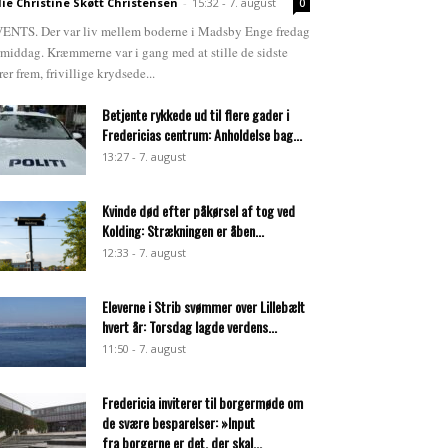
lie Christine Skøtt Christensen
-
15:32 - 7. august
0
ENTS. Der var liv mellem boderne i Madsby Enge fredag
rmiddag. Kræmmerne var i gang med at stille de sidste
rer frem, frivillige krydsede...
Betjente rykkede ud til flere gader i
Fredericias centrum: Anholdelse bag...
13:27 - 7. august
Kvinde død efter påkørsel af tog ved
Kolding: Strækningen er åben...
12:33 - 7. august
Eleverne i Strib svømmer over Lillebælt
hvert år: Torsdag lagde verdens...
11:50 - 7. august
Fredericia inviterer til borgermøde om
de svære besparelser: »Input
fra borgerne er det, der skal...