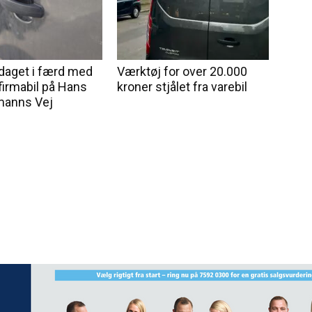
aget i færd med
Værktøj for over 20.000
firmabil på Hans
kroner stjålet fra varebil
manns Vej