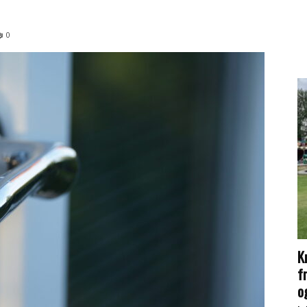
0
K
f
og