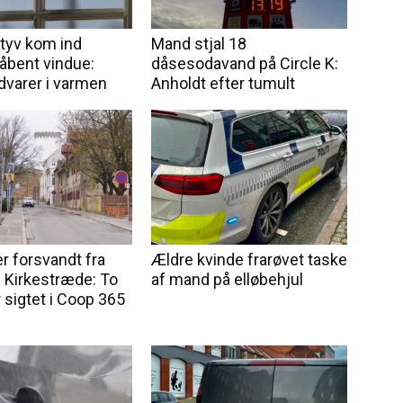
tyv kom ind
Mand stjal 18
bent vindue:
dåsesodavand på Circle K:
advarer i varmen
Anholdt efter tumult
r forsvandt fra
Ældre kvinde frarøvet taske
i Kirkestræde: To
af mand på elløbehjul
 sigtet i Coop 365