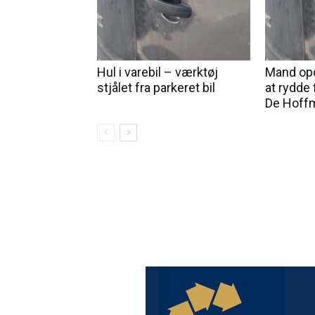
Hul i varebil – værktøj
Mand opd
stjålet fra parkeret bil
at rydde 
De Hoff