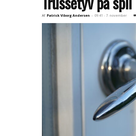
Trussetyv på spil
Af
Patrick Viborg Andersen
-
09:41 - 7. november