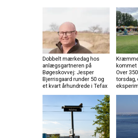
Dobbelt mærkedag hos
Kræmmer
anlægsgartneren på
kommet f
Bøgeskovvej: Jesper
Over 350
Bjerrisgaard runder 50 og
torsdag, 
et kvart århundrede i Tefax
eksperi