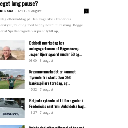
eget lang pause?
ul Rand
-
12:11 - 8. august
0
edag eftermiddag på Den Engelske i Fredericia.
erskyet, mildt og med happy hour i fuld sving. Begge
der af Sjællandsgade var pænt fyldt op,...
Dobbelt mærkedag hos
anlægsgartneren på Bøgeskovvej:
Jesper Bjerrisgaard runder 50 og...
08:00 - 8. august
Kræmmermarkedet er kommet
flyvende fra start: Over 350
bankospillere torsdag, og...
15:32 - 7. august
Betjente rykkede ud til flere gader i
Fredericias centrum: Anholdelse bag...
13:27 - 7. august
Kvinde død efter påkørsel af tog ved