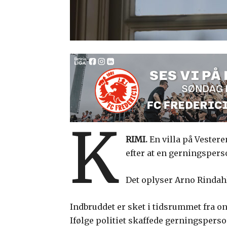
K
RIMI.
En villa på Vestere
efter at en gerningsper
Det oplyser Arno Rindahl
Indbruddet er sket i tidsrummet fra o
Ifølge politiet skaffede gerningsperso