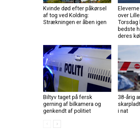
Kvinde død efter påkørsel
Eleverne
af tog ved Kolding:
over Lill
Strækningen er åben igen
Torsdag 
bedste h
deres kø
Biltyv taget på fersk
38-årig 
gerning af bilkamera og
skarpladt
genkendt af politiet
i nat