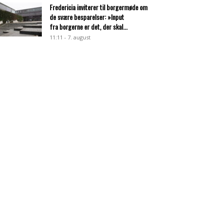
Fredericia inviterer til borgermøde om
de svære besparelser: »Input
fra borgerne er det, der skal...
11:11 - 7. august