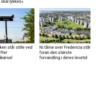
vi skal lykkes«
ken står stille ved
Ni tårne over Fredericia står
fter
foran den største
kørsel
forvandling i deres levetid