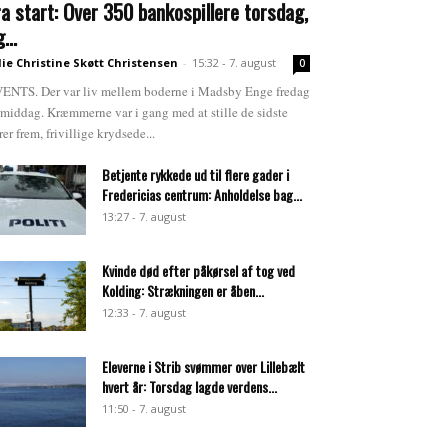
ra start: Over 350 bankospillere torsdag,
...
lie Christine Skøtt Christensen
-
15:32 - 7. august
0
ENTS. Der var liv mellem boderne i Madsby Enge fredag
rmiddag. Kræmmerne var i gang med at stille de sidste
rer frem, frivillige krydsede...
Betjente rykkede ud til flere gader i
Fredericias centrum: Anholdelse bag...
13:27 - 7. august
Kvinde død efter påkørsel af tog ved
Kolding: Strækningen er åben...
12:33 - 7. august
Eleverne i Strib svømmer over Lillebælt
hvert år: Torsdag lagde verdens...
11:50 - 7. august