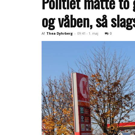
Politiet måtte to 
og våben, så sla
Af
Thea Dyhrberg
-
09:41 - 1. maj
0