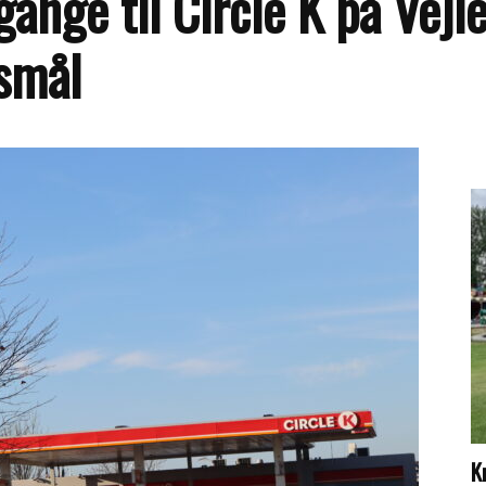
gange til Circle K på Vejle
gsmål
K