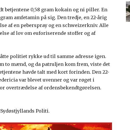
dt betjentene 0,58 gram kokain og ni piller. En
 gram amfetamin på sig. Den tredje, en 22-årig
lse af en peberspray og en schweizerkniv. Alle
else af lov om euforiserende stoffer og af
tte politiet rykke ud til samme adresse igen.
m to mænd, og da patruljen kom frem, viste det
etjentene havde talt med kort forinden. Den 22-
edericia var blevet uvenner og var røget i
 for overtrædelse af ordensbekendtgørelsen.
Sydøstjyllands Politi.