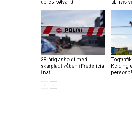
deres kølvand
til, hvis 
38-årig anholdt med
Togtrafik
skarpladt våben i Fredericia
Kolding e
i nat
personpå