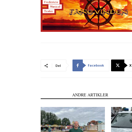
Facebook
X
Del
LÆS OGSÅ
ANDRE ARTIKLER