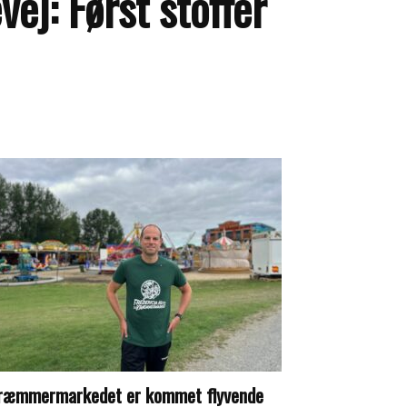
vej: Først stoffer
ræmmermarkedet er kommet flyvende