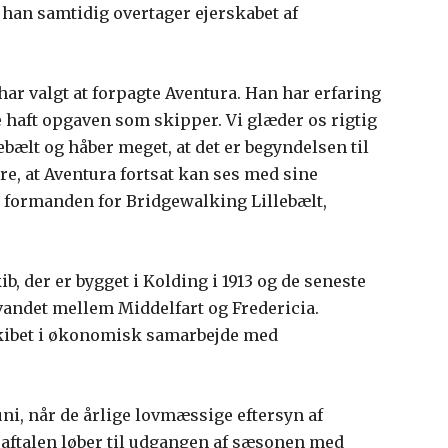
a han samtidig overtager ejerskabet af
 har valgt at forpagte Aventura. Han har erfaring
e haft opgaven som skipper. Vi glæder os rigtig
lebælt og håber meget, at det er begyndelsen til
e, at Aventura fortsat kan ses med sine
er formanden for Bridgewalking Lillebælt,
b, der er bygget i Kolding i 1913 og de seneste
arvandet mellem Middelfart og Fredericia.
skibet i økonomisk samarbejde med
uni, når de årlige lovmæssige eftersyn af
aftalen løber til udgangen af sæsonen med