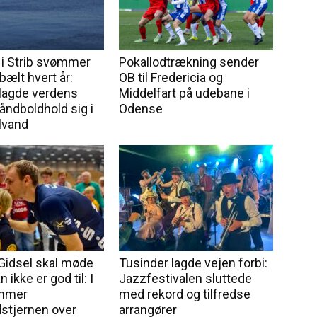
 i Strib svømmer
Pokallodtrækning sender
ebælt hvert år:
OB til Fredericia og
lagde verdens
Middelfart på udebane i
åndboldhold sig i
Odense
lvand
Gidsel skal møde
Tusinder lagde vejen forbi:
 ikke er god til: I
Jazzfestivalen sluttede
mmer
med rekord og tilfredse
stjernen over
arrangører