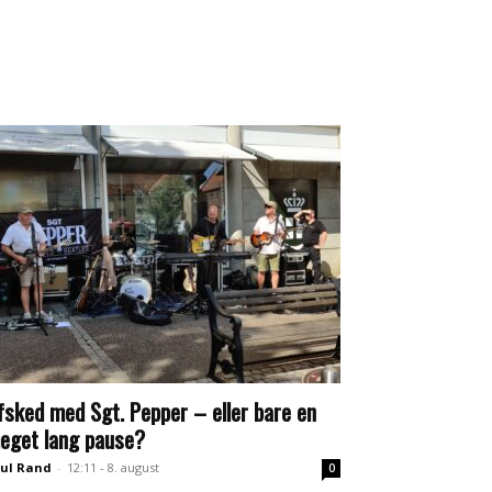
fsked med Sgt. Pepper – eller bare en
eget lang pause?
ul Rand
-
12:11 - 8. august
0