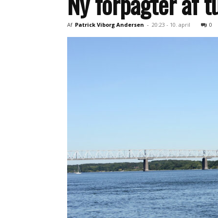
Ny forpagter af t
Af
Patrick Viborg Andersen
-
20:23 - 10. april
0