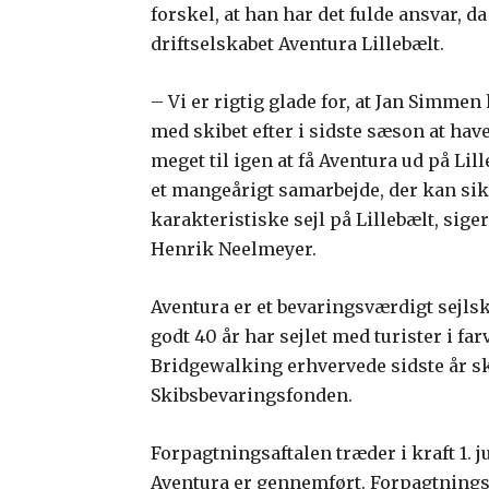
forskel, at han har det fulde ansvar, d
driftselskabet Aventura Lillebælt.
– Vi er rigtig glade for, at Jan Simmen
med skibet efter i sidste sæson at hav
meget til igen at få Aventura ud på Lil
et mangeårigt samarbejde, der kan sikr
karakteristiske sejl på Lillebælt, sig
Henrik Neelmeyer.
Aventura er et bevaringsværdigt sejlski
godt 40 år har sejlet med turister i f
Bridgewalking erhvervede sidste år 
Skibsbevaringsfonden.
Forpagtningsaftalen træder i kraft 1. j
Aventura er gennemført. Forpagtnings