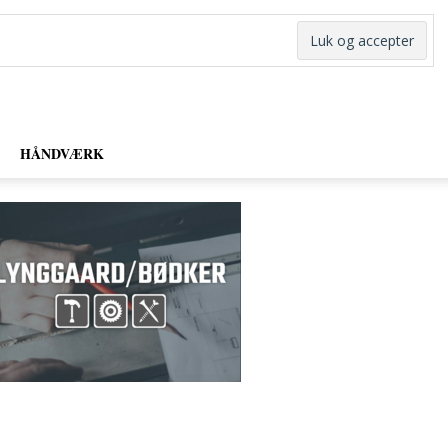
HÅNDVÆRK