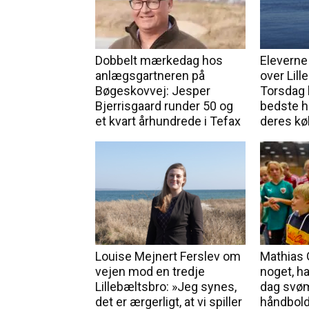
Dobbelt mærkedag hos
Eleverne
anlægsgartneren på
over Lill
Bøgeskovvej: Jesper
Torsdag 
Bjerrisgaard runder 50 og
bedste h
et kvart århundrede i Tefax
deres kø
Louise Mejnert Ferslev om
Mathias 
vejen mod en tredje
noget, han
Lillebæltsbro: »Jeg synes,
dag svø
det er ærgerligt, at vi spiller
håndbold