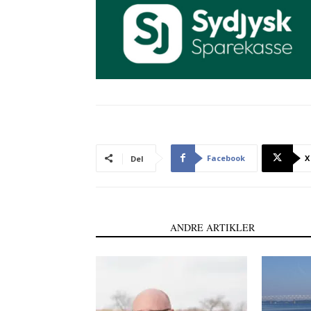
Facebook
X
Del
LÆS OGSÅ
ANDRE ARTIKLER