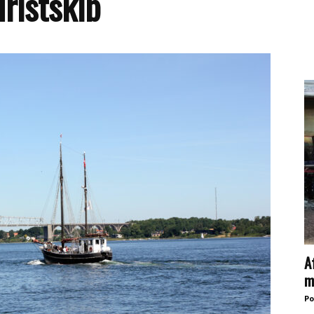
uristskib
A
m
Po