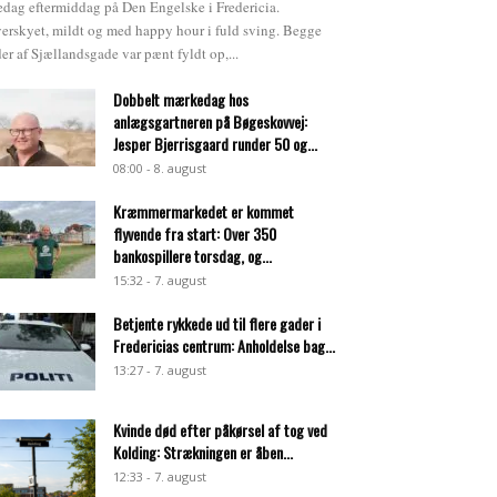
edag eftermiddag på Den Engelske i Fredericia.
erskyet, mildt og med happy hour i fuld sving. Begge
der af Sjællandsgade var pænt fyldt op,...
Dobbelt mærkedag hos
anlægsgartneren på Bøgeskovvej:
Jesper Bjerrisgaard runder 50 og...
08:00 - 8. august
Kræmmermarkedet er kommet
flyvende fra start: Over 350
bankospillere torsdag, og...
15:32 - 7. august
Betjente rykkede ud til flere gader i
Fredericias centrum: Anholdelse bag...
13:27 - 7. august
Kvinde død efter påkørsel af tog ved
Kolding: Strækningen er åben...
12:33 - 7. august