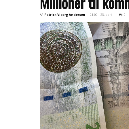
Millioner til ko
Af
Patrick Viborg Andersen
-
21:00 - 23. april
0