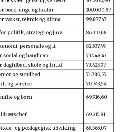
or beskæftigelse og velfærd
101.804,90
or børn, unge og kultur
100.000,87
or vækst, teknik og klima
99.877,47
or politik, strategi og jura
86.110,68
konomi, personale og it
82.537,49
r social og handicap
73.548,47
r dagtilbud, skole og fritid
73.423,97
senior og sundhed
71.780,55
rift og service
70.743,54
amilie og børn
69.916,60
 idrætschef
69.215,81
 skole- og pædagogisk udvikling
65.365,07