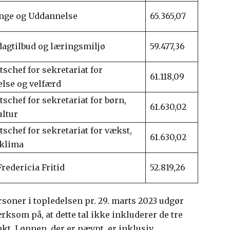
Unge og Uddannelse
65.365,07
dagtilbud og læringsmiljø
59.477,36
tschef for sekretariat for
61.118,09
else og velfærd
tschef for sekretariat for børn,
61.630,02
ultur
tschef for sekretariat for vækst,
61.630,02
 klima
Fredericia Fritid
52.819,26
soner i topledelsen pr. 29. marts 2023 udgør
ksom på, at dette tal ikke inkluderer de tre
nkt. Lønnen, der er nævnt, er inklusiv