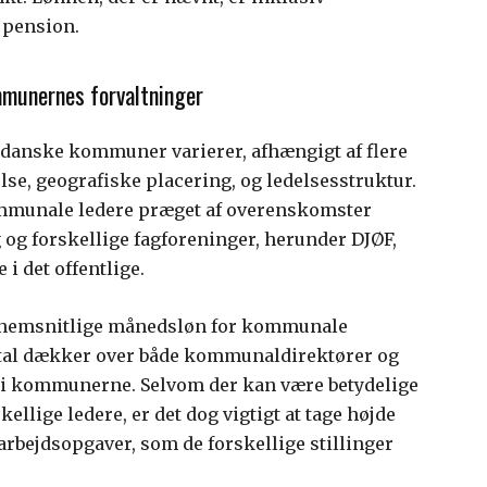
 pension.
mmunernes forvaltninger
 danske kommuner varierer, afhængigt af flere
e, geografiske placering, og ledelsesstruktur.
ommunale ledere præget af overenskomster
 forskellige fagforeninger, herunder DJØF,
i det offentlige.
ennemsnitlige månedsløn for kommunale
e tal dækker over både kommunaldirektører og
r i kommunerne. Selvom der kan være betydelige
llige ledere, er det dog vigtigt at tage højde
arbejdsopgaver, som de forskellige stillinger