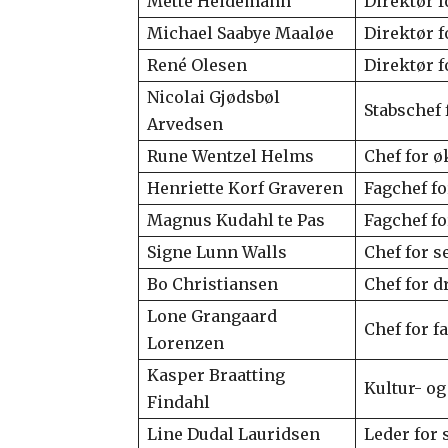
Mette Heidemann
Direktør f
Michael Saabye Maaløe
Direktør f
René Olesen
Direktør f
Nicolai Gjødsbøl
Stabschef f
Arvedsen
Rune Wentzel Helms
Chef for ø
Henriette Korf Graveren
Fagchef fo
Magnus Kudahl te Pas
Fagchef fo
Signe Lunn Walls
Chef for 
Bo Christiansen
Chef for d
Lone Grangaard
Chef for f
Lorenzen
Kasper Braatting
Kultur- og
Findahl
Line Dudal Lauridsen
Leder for