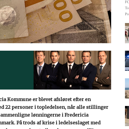
FC
To
Po
cia Kommune er blevet afsløret efter en
 22 personer i topledelsen, når alle stillinger
at sammenligne lønningerne i Fredericia
k. På trods af krise i ledelseslaget med