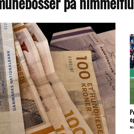
mmunebosser på himmelflu
P
o
Ni