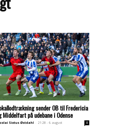
gt
okallodtrækning sender OB til Fredericia
g Middelfart på udebane i Odense
colai Sixtus Østdahl
-
21:28 - 6. august
0