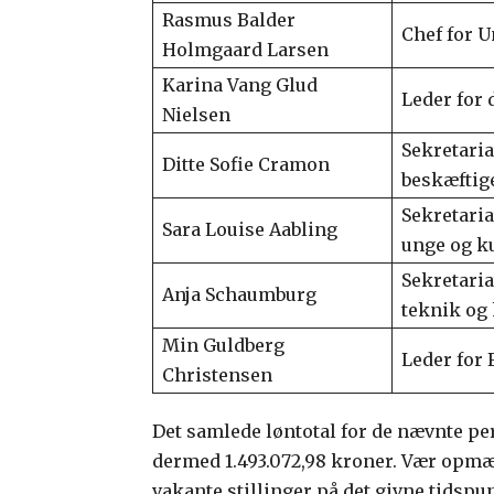
Rasmus Balder
Chef for 
Holmgaard Larsen
Karina Vang Glud
Leder for 
Nielsen
Sekretaria
Ditte Sofie Cramon
beskæftig
Sekretaria
Sara Louise Aabling
unge og k
Sekretaria
Anja Schaumburg
teknik og
Min Guldberg
Leder for 
Christensen
Det samlede løntotal for de nævnte per
dermed 1.493.072,98 kroner. Vær opmær
vakante stillinger på det givne tidspu