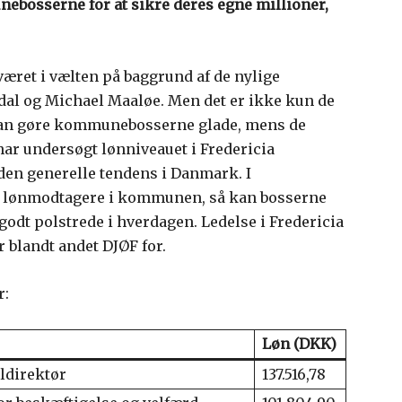
nebosserne for at sikre deres egne millioner,
æret i vælten på baggrund af de nylige
dal og Michael Maaløe. Men det er ikke kun de
 kan gøre kommunebosserne glade, mens de
har undersøgt lønniveauet i Fredericia
n generelle tendens i Danmark. I
e lønmodtagere i kommunen, så kan bosserne
 godt polstrede i hverdagen. Ledelse i Fredericia
 blandt andet DJØF for.
r:
Løn (DKK)
direktør
137.516,78