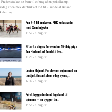
 Fredericia kan se frem til et brag af en pokalkamp.
rsdag aften blev der trukket lod til 2. runde af Betano
kalen, og...
Fra 8-4 til øretæver. FHK kollapsede
mod Sønderjyske
19:59 - 6. august
Efter to døgns forsvinden: 15-årig pige
fra Hedensted fundet i live...
18:23 - 6. august
Louise Mejnert Ferslev om vejen mod en
tredje Lillebæltsbro: »Jeg synes,...
12:32 - 6. august
Først byggede de et legeland til
børnene – nu bygger de...
11:56 - 6. august