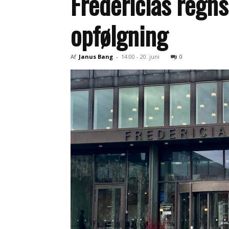
Fredericias regn
opfølgning
Af
Janus Bang
-
14:00 - 20. juni
0