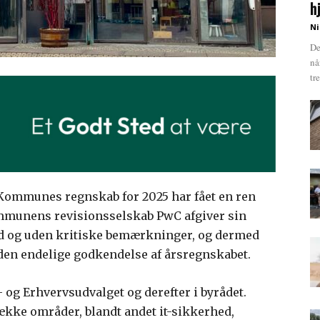
h
Ni
De
nå
tr
Kommunes regnskab for 2025 har fået en ren
mmunens revisionsselskab PwC afgiver sin
d og uden kritiske bemærkninger, og dermed
 den endelige godkendelse af årsregnskabet.
 og Erhvervsudvalget og derefter i byrådet.
kke områder, blandt andet it-sikkerhed,