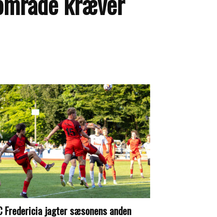
 område kræver
C Fredericia jagter sæsonens anden