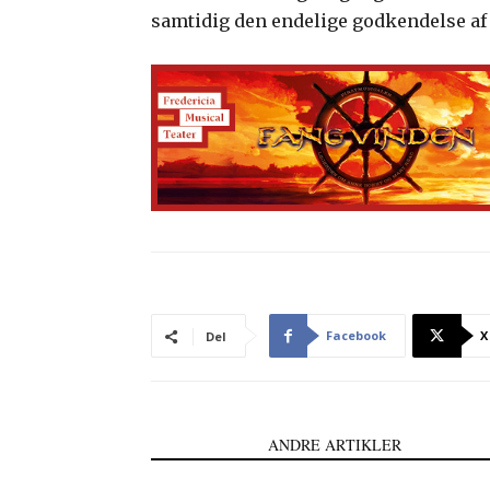
samtidig den endelige godkendelse a
Facebook
X
Del
LÆS OGSÅ
ANDRE ARTIKLER