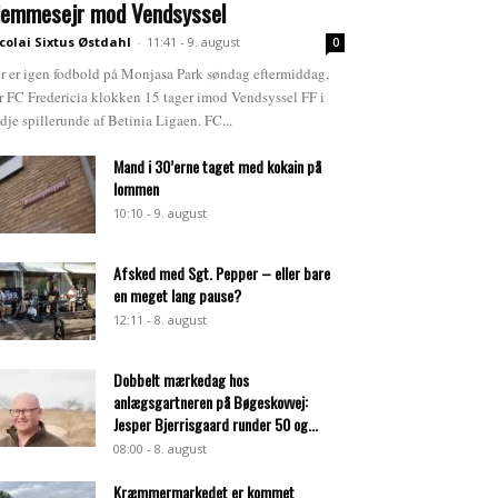
jemmesejr mod Vendsyssel
colai Sixtus Østdahl
-
11:41 - 9. august
0
r er igen fodbold på Monjasa Park søndag eftermiddag,
r FC Fredericia klokken 15 tager imod Vendsyssel FF i
edje spillerunde af Betinia Ligaen. FC...
Mand i 30’erne taget med kokain på
lommen
10:10 - 9. august
Afsked med Sgt. Pepper – eller bare
en meget lang pause?
12:11 - 8. august
Dobbelt mærkedag hos
anlægsgartneren på Bøgeskovvej:
Jesper Bjerrisgaard runder 50 og...
08:00 - 8. august
Kræmmermarkedet er kommet