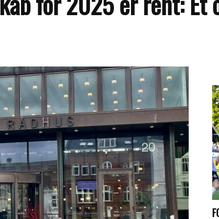
skab for 2025 er rent: Ét
F