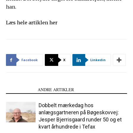
han.
Læs hele artiklen her
Facebook
X
Linkedin
LÆS OGSÅ
ANDRE ARTIKLER
Dobbelt mærkedag hos
anlægsgartneren på Bøgeskovvej:
Jesper Bjerrisgaard runder 50 og et
kvart århundrede i Tefax