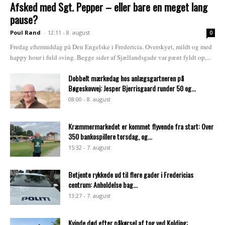
Afsked med Sgt. Pepper – eller bare en meget lang
pause?
Poul Rand
-
12:11 - 8. august
0
Fredag eftermiddag på Den Engelske i Fredericia. Overskyet, mildt og med
happy hour i fuld sving. Begge sider af Sjællandsgade var pænt fyldt op,...
Dobbelt mærkedag hos anlægsgartneren på
Bøgeskovvej: Jesper Bjerrisgaard runder 50 og...
08:00 - 8. august
Kræmmermarkedet er kommet flyvende fra start: Over
350 bankospillere torsdag, og...
15:32 - 7. august
Betjente rykkede ud til flere gader i Fredericias
centrum: Anholdelse bag...
13:27 - 7. august
Kvinde død efter påkørsel af tog ved Kolding: