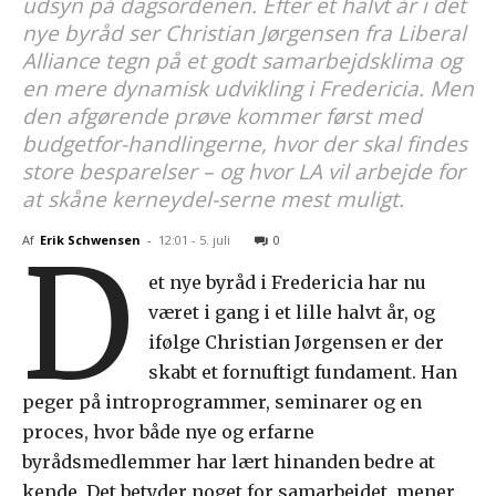
udsyn på dagsordenen. Efter et halvt år i det
nye byråd ser Christian Jørgensen fra Liberal
Alliance tegn på et godt samarbejdsklima og
en mere dynamisk udvikling i Fredericia. Men
den afgørende prøve kommer først med
budgetfor-handlingerne, hvor der skal findes
store besparelser – og hvor LA vil arbejde for
at skåne kerneydel-serne mest muligt.
Af
Erik Schwensen
-
12:01 - 5. juli
0
D
et nye byråd i Fredericia har nu
været i gang i et lille halvt år, og
ifølge Christian Jørgensen er der
skabt et fornuftigt fundament. Han
peger på introprogrammer, seminarer og en
proces, hvor både nye og erfarne
byrådsmedlemmer har lært hinanden bedre at
kende. Det betyder noget for samarbejdet, mener