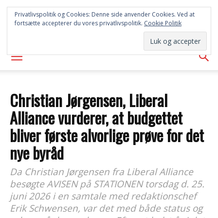
FREDERICIA
Privatlivspolitik og Cookies: Denne side anvender Cookies. Ved at
fortsætte accepterer du vores privatlivspolitik.
Cookie Politik
AVISEN
Christian Jørgensen, Liberal
Alliance vurderer, at budgettet
bliver første alvorlige prøve for det
nye byråd
Da Christian Jørgensen fra Liberal Alliance
besøgte AVISEN på STATIONEN torsdag d. 25.
juni 2026 i en samtale med redaktionschef
Erik Schwensen, var det med både status og