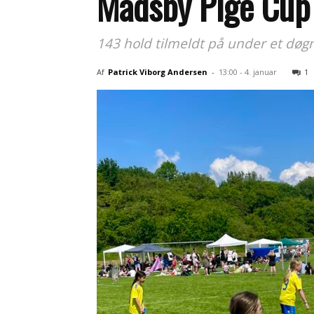
Madsby Pige Cup
143 hold tilmeldt på under et døgn
Af
Patrick Viborg Andersen
-
13:00 - 4. januar
1