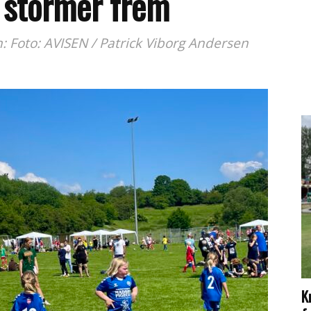
 stormer frem
: Foto: AVISEN / Patrick Viborg Andersen
K