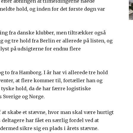
 efter åbningen af tilmeldingerne nåede
meldte hold, og inden for det første døgn var
ing fra danske klubber, men tiltrækker også
og tre hold fra Berlin er allerede på listen, og
lyst på udsigterne for endnu flere
og to fra Hamborg. I år har vi allerede tre hold
venter, at flere kommer til, fortæller han og
e tyske hold, da de har færre logistiske
s Sverige og Norge.
 at skabe et stævne, hvor man skal være hurtigt
s deltagere har fået en særlig fordel ved at
 dermed sikre sig en plads i årets stævne.