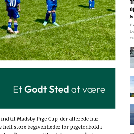
f
og
Ju
EV
fo
va
nd til Madsby Pige Cup, der allerede har
 helt store begivenheder for pigefodbold i