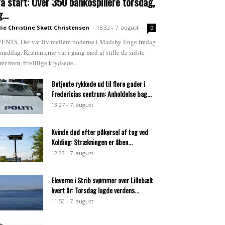
ra start: Over 350 bankospillere torsdag,
...
lie Christine Skøtt Christensen
-
15:32 - 7. august
0
ENTS. Der var liv mellem boderne i Madsby Enge fredag
rmiddag. Kræmmerne var i gang med at stille de sidste
rer frem, frivillige krydsede...
Betjente rykkede ud til flere gader i
Fredericias centrum: Anholdelse bag...
13:27 - 7. august
Kvinde død efter påkørsel af tog ved
Kolding: Strækningen er åben...
12:33 - 7. august
Eleverne i Strib svømmer over Lillebælt
hvert år: Torsdag lagde verdens...
11:50 - 7. august