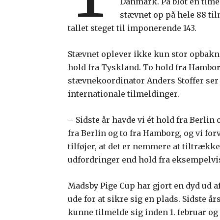
Danmark. På blot én time
stævnet op på hele 88 til
tallet steget til imponerende 143.
Stævnet oplever ikke kun stor opbakn
hold fra Tyskland. To hold fra Hamborg 
stævnekoordinator Anders Stoffer ser 
internationale tilmeldinger.
– Sidste år havde vi ét hold fra Berlin 
fra Berlin og to fra Hamborg, og vi for
tilføjer, at det er nemmere at tiltrækk
udfordringer end hold fra eksempelvi
Madsby Pige Cup har gjort en dyd ud af
ude for at sikre sig en plads. Sidste år
kunne tilmelde sig inden 1. februar og