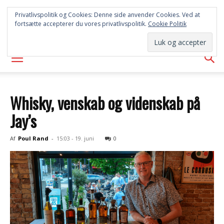
FREDERICIA
Privatlivspolitik og Cookies: Denne side anvender Cookies. Ved at
fortsætte accepterer du vores privatlivspolitik.
Cookie Politik
AVISEN
Whisky, venskab og videnskab på
Jay’s
Af
Poul Rand
-
15:03 - 19. juni
0