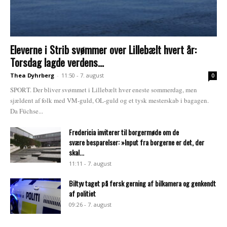
Eleverne i Strib svømmer over Lillebælt hvert år:
Torsdag lagde verdens...
Thea Dyhrberg
-
11:50 - 7. august
0
SPORT. Der bliver svømmet i Lillebælt hver eneste sommerdag, men
sjældent af folk med VM-guld, OL-guld og et tysk mesterskab i bagagen.
Da Füchse...
Fredericia inviterer til borgermøde om de
svære besparelser: »Input fra borgerne er det, der
skal...
11:11 - 7. august
Biltyv taget på fersk gerning af bilkamera og genkendt
af politiet
09:26 - 7. august