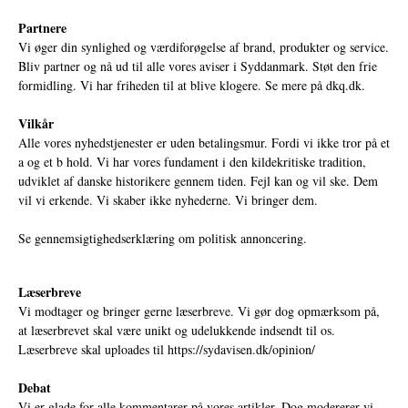
Partnere
Vi øger din synlighed og værdiforøgelse af brand, produkter og service.
Bliv partner og nå ud til alle vores aviser i Syddanmark. Støt den frie
formidling. Vi har friheden til at blive klogere. Se mere på
dkq.dk.
Vilkår
Alle vores nyhedstjenester er uden betalingsmur. Fordi vi ikke tror på et
a og et b hold. Vi har vores fundament i den kildekritiske tradition,
udviklet af danske historikere gennem tiden. Fejl kan og vil ske. Dem
vil vi erkende. Vi skaber ikke nyhederne. Vi bringer dem.
Se gennemsigtighedserklæring om politisk annoncering.
Læserbreve
Vi modtager og bringer gerne læserbreve. Vi gør dog opmærksom på,
at læserbrevet skal være unikt og udelukkende indsendt til os.
Læserbreve skal uploades til
https://sydavisen.dk/opinion/
Debat
Vi er glade for alle kommentarer på vores artikler. Dog modererer vi