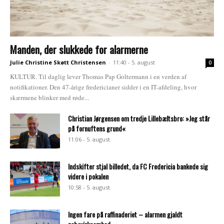
Manden, der slukkede for alarmerne
Julie Christine Skøtt Christensen
-
11:40 - 5. august
0
KULTUR. Til daglig lever Thomas Pap Goltermann i en verden af
notifikationer. Den 47-årige fredericianer sidder i en IT-afdeling, hvor
skærmene blinker med røde...
Christian Jørgensen om tredje Lillebæltsbro: »Jeg står
på fornuftens grund«
11:06 - 5. august
Indskifter stjal billedet, da FC Fredericia bankede sig
videre i pokalen
10:58 - 5. august
Ingen fare på raffinaderiet – alarmen gjaldt