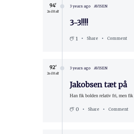
94′
3 years ago
AVISEN
2nd Half
3-3!!!!
1
Share
Comment
92′
3 years ago
AVISEN
2nd Half
Jakobsen tæt på
Han fik bolden relativ fri, men fik 
0
Share
Comment