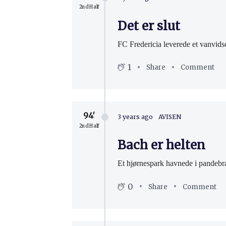
2nd Half
Det er slut
FC Fredericia leverede et vanvid
1
Share
Comment
94′
3 years ago
AVISEN
2nd Half
Bach er helten
Et hjørnespark havnede i pandeb
0
Share
Comment