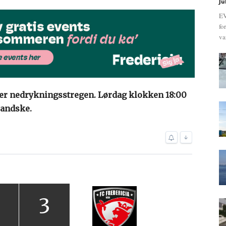
Ju
EV
fo
va
nder nedrykningsstregen. Lørdag klokken 18:00
landske.
↓
3