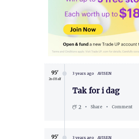
95′
3 years ago
AVISEN
2nd Half
Tak for i dag
2
Share
Comment
95′
3 years ago
AVISEN