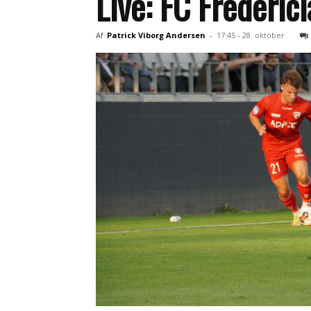
Live: FC Frederi
Af
Patrick Viborg Andersen
-
17:45 - 28. oktober