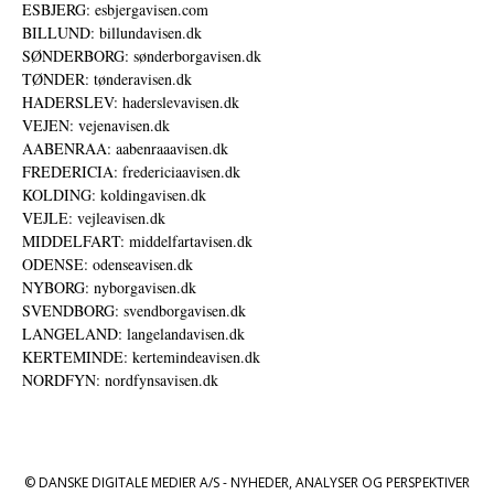
ESBJERG: esbjergavisen.com
BILLUND: billundavisen.dk
SØNDERBORG: sønderborgavisen.dk
TØNDER: tønderavisen.dk
HADERSLEV: haderslevavisen.dk
VEJEN: vejenavisen.dk
AABENRAA: aabenraaavisen.dk
FREDERICIA: fredericiaavisen.dk
KOLDING: koldingavisen.dk
VEJLE: vejleavisen.dk
MIDDELFART: middelfartavisen.dk
ODENSE: odenseavisen.dk
NYBORG: nyborgavisen.dk
SVENDBORG: svendborgavisen.dk
LANGELAND: langelandavisen.dk
KERTEMINDE: kertemindeavisen.dk
NORDFYN: nordfynsavisen.dk
© DANSKE DIGITALE MEDIER A/S - NYHEDER, ANALYSER OG PERSPEKTIVER