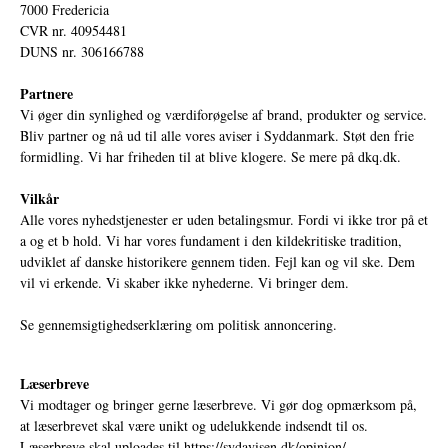
7000 Fredericia
CVR nr. 40954481
DUNS nr. 306166788
Partnere
Vi øger din synlighed og værdiforøgelse af brand, produkter og service.
Bliv partner og nå ud til alle vores aviser i Syddanmark. Støt den frie
formidling. Vi har friheden til at blive klogere. Se mere på
dkq.dk.
Vilkår
Alle vores nyhedstjenester er uden betalingsmur. Fordi vi ikke tror på et
a og et b hold. Vi har vores fundament i den kildekritiske tradition,
udviklet af danske historikere gennem tiden. Fejl kan og vil ske. Dem
vil vi erkende. Vi skaber ikke nyhederne. Vi bringer dem.
Se gennemsigtighedserklæring om politisk annoncering.
Læserbreve
Vi modtager og bringer gerne læserbreve. Vi gør dog opmærksom på,
at læserbrevet skal være unikt og udelukkende indsendt til os.
Læserbreve skal uploades til
https://sydavisen.dk/opinion/