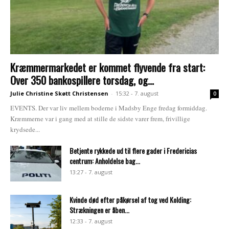
Kræmmermarkedet er kommet flyvende fra start:
Over 350 bankospillere torsdag, og...
Julie Christine Skøtt Christensen
-
15:32 - 7. august
0
EVENTS. Der var liv mellem boderne i Madsby Enge fredag formiddag.
Kræmmerne var i gang med at stille de sidste varer frem, frivillige
krydsede...
Betjente rykkede ud til flere gader i Fredericias
centrum: Anholdelse bag...
13:27 - 7. august
Kvinde død efter påkørsel af tog ved Kolding:
Strækningen er åben...
12:33 - 7. august