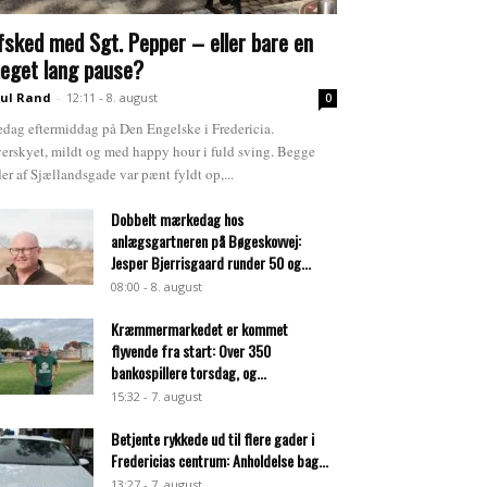
fsked med Sgt. Pepper – eller bare en
eget lang pause?
ul Rand
-
12:11 - 8. august
0
edag eftermiddag på Den Engelske i Fredericia.
erskyet, mildt og med happy hour i fuld sving. Begge
der af Sjællandsgade var pænt fyldt op,...
Dobbelt mærkedag hos
anlægsgartneren på Bøgeskovvej:
Jesper Bjerrisgaard runder 50 og...
08:00 - 8. august
Kræmmermarkedet er kommet
flyvende fra start: Over 350
bankospillere torsdag, og...
15:32 - 7. august
Betjente rykkede ud til flere gader i
Fredericias centrum: Anholdelse bag...
13:27 - 7. august