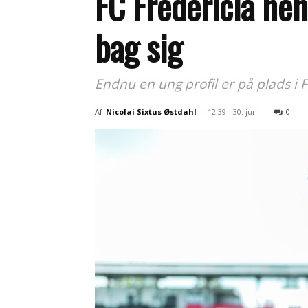
FC Fredericia he
bag sig
Endnu en ung profil er på plads i F
Af
Nicolai Sixtus Østdahl
-
12:39 - 30. juni
0