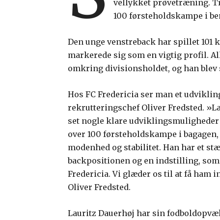
vellykket prøvetræning. T
100 førsteholdskampe i be
Den unge venstreback har spillet 101
markerede sig som en vigtig profil. A
omkring divisionsholdet, og han blev 
Hos FC Fredericia ser man et udvikli
rekrutteringschef Oliver Fredsted. »L
set nogle klare udviklingsmuligheder
over 100 førsteholdskampe i bagagen, 
modenhed og stabilitet. Han har et stæ
backpositionen og en indstilling, som p
Fredericia. Vi glæder os til at få ham
Oliver Fredsted.
Lauritz Dauerhøj har sin fodboldopvæk