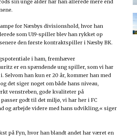
rods sin unge alder har han allerede mere end
nene.
 kampe for Næsbys divisionshold, hvor han
llerede som U19-spiller blev han rykket op
senere den første kontraktspiller i Næsby BK.
ngspotentiale i ham, fremhæver
auritz er en spændende ung spiller, som vi har
 i. Selvom han kun er 20 år, kommer han med
og det siger noget om både hans niveau,
rkt venstreben, gode kvaliteter på
asser godt til det miljø, vi har her i FC
 ind og arbejde videre med hans udvikling,« siger
st på Fyn, hvor han blandt andet har været en