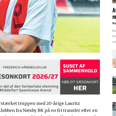
A
m
Po
Fr
Ov
si
orstærket truppen med 20-årige Lauritz
lubben fra Næsby BK på en fri transfer efter en