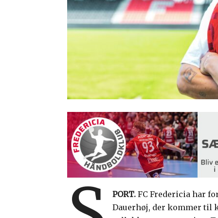
S
PORT.
FC Fredericia har f
Dauerhøj, der kommer til k