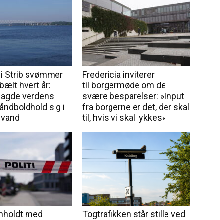
 i Strib svømmer
Fredericia inviterer
ebælt hvert år:
til borgermøde om de
lagde verdens
svære besparelser: »Input
åndboldhold sig i
fra borgerne er det, der skal
lvand
til, hvis vi skal lykkes«
anholdt med
Togtrafikken står stille ved