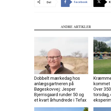
Facebook
X
Del
LÆS OGSÅ
ANDRE ARTIKLER
Dobbelt mærkedag hos
Kræmmer
anlægsgartneren på
kommet f
Bøgeskovvej: Jesper
Over 350
Bjerrisgaard runder 50 og
torsdag, 
et kvart århundrede i Tefax
eksperi