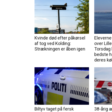
Kvinde død efter påkørsel
Eleverne
af tog ved Kolding:
over Lill
Strækningen er åben igen
Torsdag 
bedste h
deres kø
Biltyv taget på fersk
38-årig 