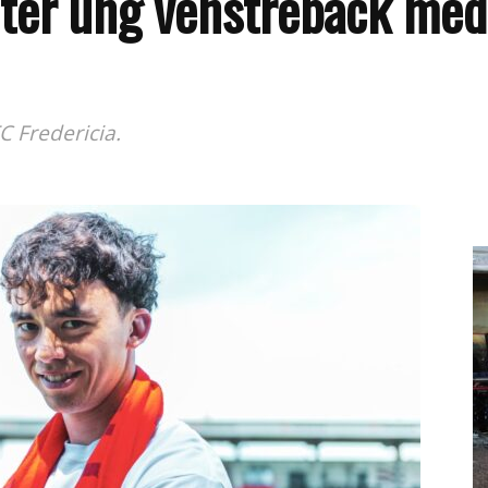
nter ung venstreback me
C Fredericia.