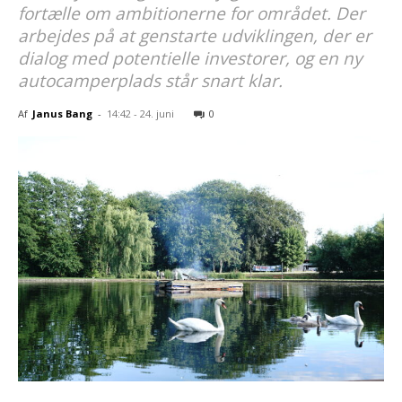
fortælle om ambitionerne for området. Der
arbejdes på at genstarte udviklingen, der er
dialog med potentielle investorer, og en ny
autocamperplads står snart klar.
Af
Janus Bang
-
14:42 - 24. juni
0