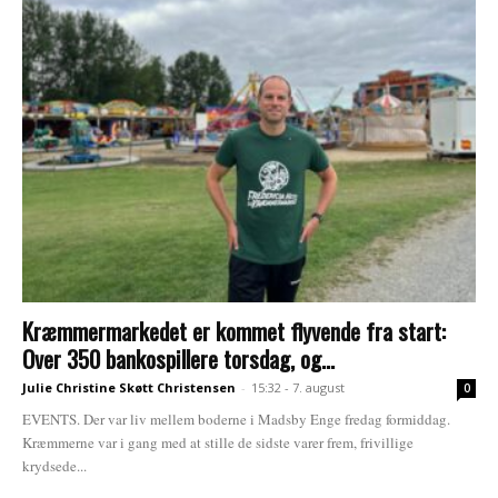
Kræmmermarkedet er kommet flyvende fra start:
Over 350 bankospillere torsdag, og...
Julie Christine Skøtt Christensen
-
15:32 - 7. august
0
EVENTS. Der var liv mellem boderne i Madsby Enge fredag formiddag.
Kræmmerne var i gang med at stille de sidste varer frem, frivillige
krydsede...