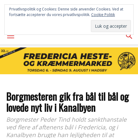
FREDERICIA
Privatlivspolitik og Cookies: Denne side anvender Cookies. Ved at
fortsætte accepterer du vores privatlivspolitik.
Cookie Politik
AVISEN
Borgmesteren gik fra bål til bål og
lovede nyt liv i Kanalbyen
Borgmester Peder Tind holdt sankthanstale
ved flere af aftenens bål i Fredericia, og i
Kanalbyen brugte han lejligheden til at