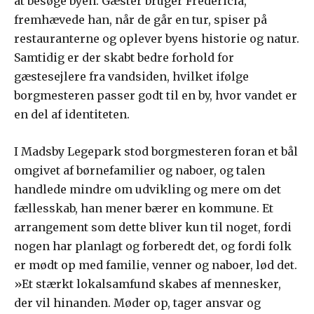
at besøge byen. Gæster bruger Fredericia,
fremhævede han, når de går en tur, spiser på
restauranterne og oplever byens historie og natur.
Samtidig er der skabt bedre forhold for
gæstesejlere fra vandsiden, hvilket ifølge
borgmesteren passer godt til en by, hvor vandet er
en del af identiteten.
I Madsby Legepark stod borgmesteren foran et bål
omgivet af børnefamilier og naboer, og talen
handlede mindre om udvikling og mere om det
fællesskab, han mener bærer en kommune. Et
arrangement som dette bliver kun til noget, fordi
nogen har planlagt og forberedt det, og fordi folk
er mødt op med familie, venner og naboer, lød det.
»Et stærkt lokalsamfund skabes af mennesker,
der vil hinanden. Møder op, tager ansvar og