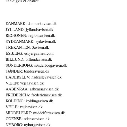
uheldigvis er opstået.
DANMARK: danmarkavisen.dk
JYLLAND: jyllandsavisen.dk
REGIONEN: regionsavisen.dk
SYDDANMARK: sydavisen.dk
TREKANTEN: 3avisen.dk
ESBJERG: esbjergavisen.com
BILLUND: billundavisen.dk
SØNDERBORG: sønderborgavisen.dk
TØNDER: tønderavisen.dk
HADERSLEV: haderslevavisen.dk
VEJEN: vejenavisen.dk
AABENRAA: aabenraaavisen.dk
FREDERICIA: fredericiaavisen.dk
KOLDING: koldingavisen.dk
VEJLE: vejleavisen.dk
MIDDELFART: middelfartavisen.dk
ODENSE: odenseavisen.dk
NYBORG: nyborgavisen.dk