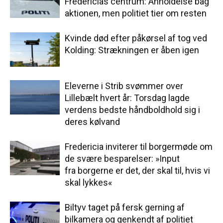
Fredericias centrum: Anholdelse bag
aktionen, men politiet tier om resten
Kvinde død efter påkørsel af tog ved
Kolding: Strækningen er åben igen
Eleverne i Strib svømmer over
Lillebælt hvert år: Torsdag lagde
verdens bedste håndboldhold sig i
deres kølvand
Fredericia inviterer til borgermøde om
de svære besparelser: »Input
fra borgerne er det, der skal til, hvis vi
skal lykkes«
Biltyv taget på fersk gerning af
bilkamera og genkendt af politiet