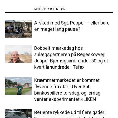
LÆS OGSÅ
ANDRE ARTIKLER
Afsked med Sgt. Pepper – eller bare
en meget lang pause?
Dobbelt mærkedag hos
anlægsgartneren på Bøgeskovvej:
Jesper Bjerrisgaard runder 50 og et
kvart århundrede i Tefax
Kræmmermarkedet er kommet
flyvende fra start: Over 350
bankospillere torsdag, og lørdag
venter eksperimentet KLIKEN
Betjente rykkede ud til flere gader i