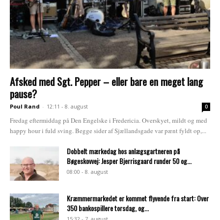
Afsked med Sgt. Pepper – eller bare en meget lang
pause?
Poul Rand
-
12:11 - 8. august
0
Fredag eftermiddag på Den Engelske i Fredericia. Overskyet, mildt og med
happy hour i fuld sving. Begge sider af Sjællandsgade var pænt fyldt op,...
Dobbelt mærkedag hos anlægsgartneren på
Bøgeskovvej: Jesper Bjerrisgaard runder 50 og...
08:00 - 8. august
Kræmmermarkedet er kommet flyvende fra start: Over
350 bankospillere torsdag, og...
15:32 - 7. august