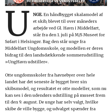
U
NGE.
En håndbygget skalamodel af
et skib, blevet til over måneders
arbejde ved Gl. Havn i Middelfart,
står fra den 1. juli på M/S Museet for
Søfart i Helsingør. Bag den står unge fra
Middelfart Ungdomsskole, og modellen er deres
bidrag til den landsdækkende sommerudstilling
»UngHavn udstiller«.
Otte ungdomsskoler fra havnebyer over hele
landet har det seneste år bygget hver sin
skibsmodel, og resultatet er otte modeller, som nu
kan ses i den udendørs udstilling på museet frem
til den 9. august. De unge har selv valgt, hvilke
skibe de ville bygge, og udvalget spænder fra