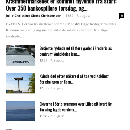
Kræmmermarkedet er kommet flyvende fra start:
Over 350 bankospillere torsdag, og...
Julie Christine Skøtt Christensen
-
15:32 - 7. august
0
EVENTS. Der var liv mellem boderne i Madsby Enge fredag formiddag.
Kræmmerne var i gang med at stille de sidste varer frem, frivillige
krydsede...
Betjente rykkede ud til flere gader i Fredericias
centrum: Anholdelse bag...
13:27 - 7. august
Kvinde død efter påkørsel af tog ved Kolding:
Strækningen er åben...
12:33 - 7. august
Eleverne i Strib svømmer over Lillebælt hvert år:
Torsdag lagde verdens...
11:50 - 7. august