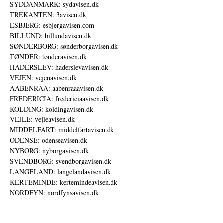
SYDDANMARK: sydavisen.dk
TREKANTEN: 3avisen.dk
ESBJERG: esbjergavisen.com
BILLUND: billundavisen.dk
SØNDERBORG: sønderborgavisen.dk
TØNDER: tønderavisen.dk
HADERSLEV: haderslevavisen.dk
VEJEN: vejenavisen.dk
AABENRAA: aabenraaavisen.dk
FREDERICIA: fredericiaavisen.dk
KOLDING: koldingavisen.dk
VEJLE: vejleavisen.dk
MIDDELFART: middelfartavisen.dk
ODENSE: odenseavisen.dk
NYBORG: nyborgavisen.dk
SVENDBORG: svendborgavisen.dk
LANGELAND: langelandavisen.dk
KERTEMINDE: kertemindeavisen.dk
NORDFYN: nordfynsavisen.dk