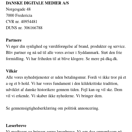
DANSKE DIGITALE MEDIER A/S
Norgesgade 48
7000 Fredericia
CVR nr. 40954481
DUNS nr. 306166788
Partnere
Vi øger din synlighed og værdiforøgelse af brand, produkter og service.
Bliv partner og nå ud til alle vores aviser i Syddanmark. Støt den frie
formidling. Vi har friheden til at blive klogere. Se mere på
dkq.dk.
Vilkår
Alle vores nyhedstjenester er uden betalingsmur. Fordi vi ikke tror på et
a og et b hold. Vi har vores fundament i den kildekritiske tradition,
udviklet af danske historikere gennem tiden. Fejl kan og vil ske. Dem
vil vi erkende. Vi skaber ikke nyhederne. Vi bringer dem.
Se gennemsigtighedserklæring om politisk annoncering.
Læserbreve
Vi modtager og bringer gerne læserbreve. Vi gør dog opmærksom på,