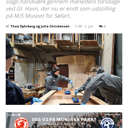
slags håndværk gennem måneders torsdage
ved Gl. Havn, der nu er endt som udstilling
på M/S Museet for Søfart.
Af
Thea Dyhrberg og Julie Christensen
-
11:40 - 2. juli
0