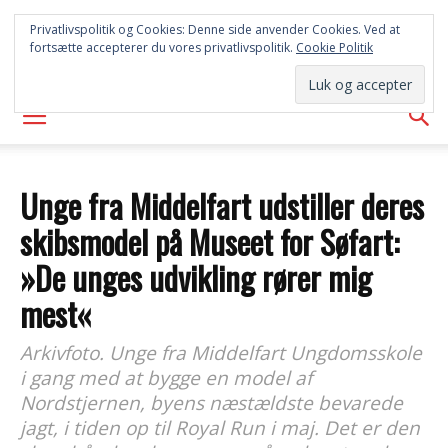
FREDERICIA
Privatlivspolitik og Cookies: Denne side anvender Cookies. Ved at
fortsætte accepterer du vores privatlivspolitik.
Cookie Politik
AVISEN
Unge fra Middelfart udstiller deres
skibsmodel på Museet for Søfart:
»De unges udvikling rører mig
mest«
Arkivfoto. Unge fra Middelfart Ungdomsskole
i gang med at bygge en model af
Nordstjernen, byens næstældste bevarede
jagt, i tiden op til Royal Run i maj. Det er den