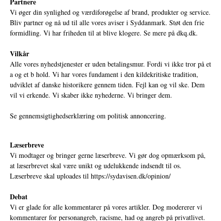
Partnere
Vi øger din synlighed og værdiforøgelse af brand, produkter og service.
Bliv partner og nå ud til alle vores aviser i Syddanmark. Støt den frie
formidling. Vi har friheden til at blive klogere. Se mere på
dkq.dk.
Vilkår
Alle vores nyhedstjenester er uden betalingsmur. Fordi vi ikke tror på et
a og et b hold. Vi har vores fundament i den kildekritiske tradition,
udviklet af danske historikere gennem tiden. Fejl kan og vil ske. Dem
vil vi erkende. Vi skaber ikke nyhederne. Vi bringer dem.
Se gennemsigtighedserklæring om politisk annoncering.
Læserbreve
Vi modtager og bringer gerne læserbreve. Vi gør dog opmærksom på,
at læserbrevet skal være unikt og udelukkende indsendt til os.
Læserbreve skal uploades til
https://sydavisen.dk/opinion/
Debat
Vi er glade for alle kommentarer på vores artikler. Dog modererer vi
kommentarer for personangreb, racisme, had og angreb på privatlivet.