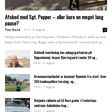
Afsked med Sgt. Pepper – eller bare en meget lang
pause?
Poul Rand
-
12:11 - 8. august
0
Fredag eftermiddag på Den Engelske i Fredericia. Overskyet, mildt og med
happy hour i fuld sving. Begge sider af Sjællandsgade var pænt fyldt op,...
Dobbelt mærkedag hos anlægsgartneren på
Bøgeskovvej: Jesper Bjerrisgaard runder 50 og...
08:00 - 8. august
Kræmmermarkedet er kommet flyvende fra start: Over
350 bankospillere torsdag, og...
15:32 - 7. august
Betjente rykkede ud til flere gader i Fredericias
centrum: Anholdelse bag...
13:27 - 7. august