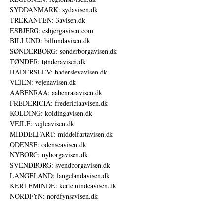
SYDDANMARK: sydavisen.dk
TREKANTEN: 3avisen.dk
ESBJERG: esbjergavisen.com
BILLUND: billundavisen.dk
SØNDERBORG: sønderborgavisen.dk
TØNDER: tønderavisen.dk
HADERSLEV: haderslevavisen.dk
VEJEN: vejenavisen.dk
AABENRAA: aabenraaavisen.dk
FREDERICIA: fredericiaavisen.dk
KOLDING: koldingavisen.dk
VEJLE: vejleavisen.dk
MIDDELFART: middelfartavisen.dk
ODENSE: odenseavisen.dk
NYBORG: nyborgavisen.dk
SVENDBORG: svendborgavisen.dk
LANGELAND: langelandavisen.dk
KERTEMINDE: kertemindeavisen.dk
NORDFYN: nordfynsavisen.dk