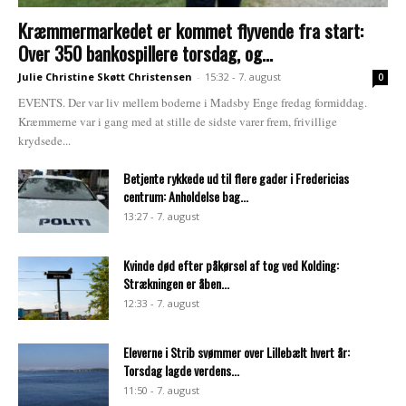
Kræmmermarkedet er kommet flyvende fra start:
Over 350 bankospillere torsdag, og...
Julie Christine Skøtt Christensen
-
15:32 - 7. august
0
EVENTS. Der var liv mellem boderne i Madsby Enge fredag formiddag.
Kræmmerne var i gang med at stille de sidste varer frem, frivillige
krydsede...
Betjente rykkede ud til flere gader i Fredericias
centrum: Anholdelse bag...
13:27 - 7. august
Kvinde død efter påkørsel af tog ved Kolding:
Strækningen er åben...
12:33 - 7. august
Eleverne i Strib svømmer over Lillebælt hvert år:
Torsdag lagde verdens...
11:50 - 7. august