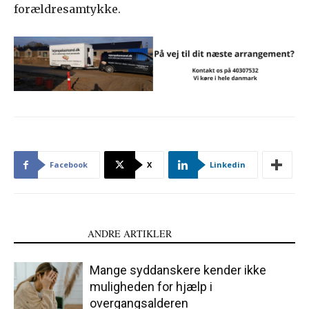
forældresamtykke.
Facebook
X
Linkedin
LÆS OGSÅ
ANDRE ARTIKLER
Mange syddanskere kender ikke
muligheden for hjælp i
overgangsalderen