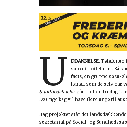
U
DDANNELSE.
Telefonen i
som dit toiletbræt. Så sn
facts, en gruppe sosu-e
kanal, som de selv har v
Sundhedshacks
, går i luften fredag 1.
De unge bag vil have flere unge til at
Bag projektet står det landsdækkend
sekretariat på Social- og Sundhedssko