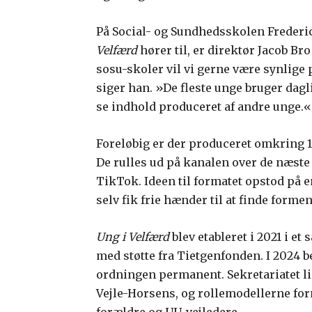
På Social- og Sundhedsskolen Frederic
Velfærd
hører til, er direktør Jacob B
sosu-skoler vil vi gerne være synlig
siger han. »De fleste unge bruger dagl
se indhold produceret af andre unge.«
Foreløbig er der produceret omkring 1
De rulles ud på kanalen over de næste
TikTok. Ideen til formatet opstod på 
selv fik frie hænder til at finde formen
Ung i Velfærd
blev etableret i 2021 i e
med støtte fra Tietgenfonden. I 2024 bes
ordningen permanent. Sekretariatet li
Vejle-Horsens, og rollemodellerne for
forældre og UU-vejledere.