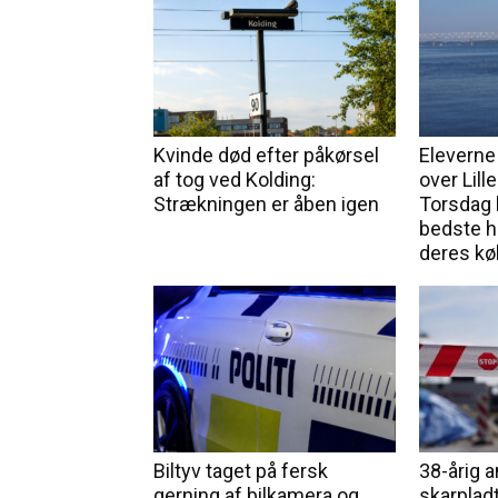
Kvinde død efter påkørsel
Eleverne
af tog ved Kolding:
over Lill
Strækningen er åben igen
Torsdag 
bedste h
deres kø
Biltyv taget på fersk
38-årig 
gerning af bilkamera og
skarpladt