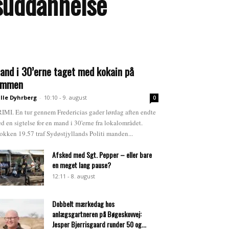
dsuddannelse
and i 30’erne taget med kokain på
ommen
lle Dyhrberg
-
10:10 - 9. august
0
IMI. En tur gennem Fredericias gader lørdag aften endte
d en sigtelse for en mand i 30'erne fra lokalområdet.
okken 19.57 traf Sydøstjyllands Politi manden...
Afsked med Sgt. Pepper – eller bare
en meget lang pause?
12:11 - 8. august
Dobbelt mærkedag hos
anlægsgartneren på Bøgeskovvej:
Jesper Bjerrisgaard runder 50 og...