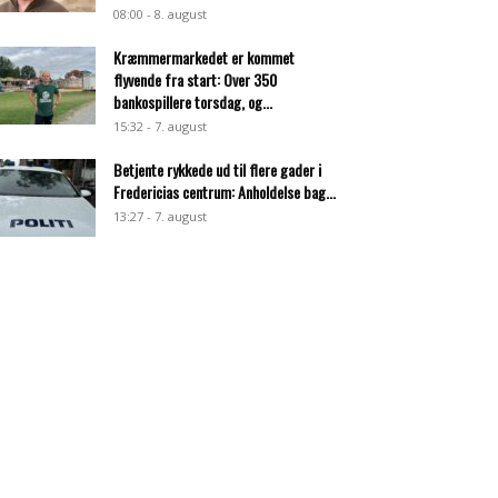
08:00 - 8. august
Kræmmermarkedet er kommet
flyvende fra start: Over 350
bankospillere torsdag, og...
15:32 - 7. august
Betjente rykkede ud til flere gader i
Fredericias centrum: Anholdelse bag...
13:27 - 7. august