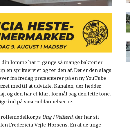
 din lomme har ti gange så mange bakterier
up en spritserviet og tør den af. Det er den slags
lever fra fredag præsenterer på en ny YouTube-
æret med til at udvikle. Kanalen, der hedder
 maj, og den har et klart formål bag den lette tone.
 søge ind på sosu-uddannelserne.
e rollemodelkorps
Ung i Velfærd
, der har sit
len Fredericia-Vejle-Horsens. En af de unge