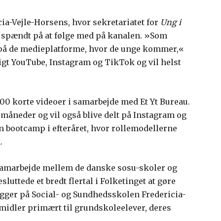
ia-Vejle-Horsens, hvor sekretariatet for
Ung i
ro spændt på at følge med på kanalen. »Som
e på de medieplatforme, hvor de unge kommer,«
igt YouTube, Instagram og TikTok og vil helst
00 korte videoer i samarbejde med Et Yt Bureau.
 måneder og vil også blive delt på Instagram og
en bootcamp i efteråret, hvor rollemodellerne
.
t samarbejde mellem de danske sosu-skoler og
luttede et bredt flertal i Folketinget at gøre
gger på Social- og Sundhedsskolen Fredericia-
midler primært til grundskoleelever, deres