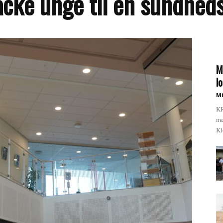
hacke unge til en sundhe
M
l
Mi
KR
me
Kl