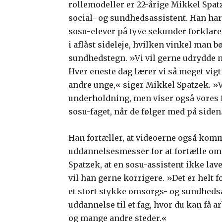
rollemodeller er 22-årige Mikkel Spat
social- og sundhedsassistent. Han har 
sosu-elever på tyve sekunder forklar
i aflåst sideleje, hvilken vinkel man bør
sundhedstegn. »Vi vil gerne udrydde
Hver eneste dag lærer vi så meget vig
andre unge,« siger Mikkel Spatzek. »
underholdning, men viser også vores fa
sosu-faget, når de følger med på siden
Han fortæller, at videoerne også kommer
uddannelsesmesser for at fortælle om 
Spatzek, at en sosu-assistent ikke lave
vil han gerne korrigere. »Det er helt 
et stort stykke omsorgs- og sundhedsa
uddannelse til et fag, hvor du kan få a
og mange andre steder.«