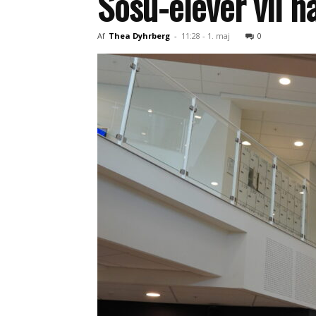
Sosu-elever vil 
Af
Thea Dyhrberg
-
11:28 - 1. maj
0