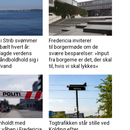
 i Strib svømmer
Fredericia inviterer
ebælt hvert år:
til borgermøde om de
lagde verdens
svære besparelser: »Input
åndboldhold sig i
fra borgerne er det, der skal
lvand
til, hvis vi skal lykkes«
anholdt med
Togtrafikken står stille ved
 våben i Fredericia
Kolding efter