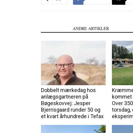
LÆS OGSÅ
ANDRE ARTIKLER
Dobbelt mærkedag hos
Kræmmer
anlægsgartneren på
kommet f
Bøgeskovvej: Jesper
Over 350
Bjerrisgaard runder 50 og
torsdag, 
et kvart århundrede i Tefax
eksperi