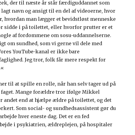
zek, der til næste år står færdiguddannet som
lagt navn og ansigt til en del af videoerne, hvor
er, hvordan man lægger et bevidstløst menneske
 sidde i på toilettet, eller hvorfor prutter er et
 nogle af fordommene om sosu-uddannelserne.
tigt om sundhed, som vi gerne vil dele med
Vores YouTube-kanal er ikke bare
glighed. Jeg tror, folk får mere respekt for
.«
 til at spille en rolle, når han selv tager ud på
faget. Mange forældre tror ifølge Mikkel
r andet end at hjælpe ældre på toilettet, og det
forkert. Som social- og sundhedsassistent gør du
rbejde hver eneste dag. Det er en fed
rbejde i psykiatrien, ældreplejen, på hospitaler