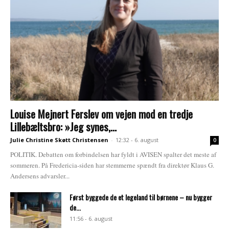
Louise Mejnert Ferslev om vejen mod en tredje
Lillebæltsbro: »Jeg synes,...
Julie Christine Skøtt Christensen
-
12:32 - 6. august
0
POLITIK. Debatten om forbindelsen har fyldt i AVISEN spalter det meste af
sommeren. På Fredericia-siden har stemmerne spændt fra direktør Klaus G.
Andersens advarsler...
Først byggede de et legeland til børnene – nu bygger
de...
11:56 - 6. august