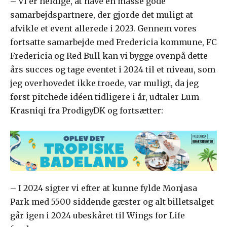
– Vi er heldige, at have en masse gode
samarbejdspartnere, der gjorde det muligt at
afvikle et event allerede i 2023. Gennem vores
fortsatte samarbejde med Fredericia kommune, FC
Fredericia og Red Bull kan vi bygge ovenpå dette
års succes og tage eventet i 2024 til et niveau, som
jeg overhovedet ikke troede, var muligt, da jeg
først pitchede idéen tidligere i år, udtaler Lum
Krasniqi fra ProdigyDK og fortsætter:
– I 2024 sigter vi efter at kunne fylde Monjasa
Park med 5500 siddende gæster og alt billetsalget
går igen i 2024 ubeskåret til Wings for Life