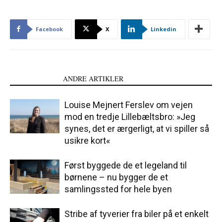
Facebook
X
Linkedin
LÆS OGSÅ
ANDRE ARTIKLER
Louise Mejnert Ferslev om vejen
mod en tredje Lillebæltsbro: »Jeg
synes, det er ærgerligt, at vi spiller så
usikre kort«
Først byggede de et legeland til
børnene – nu bygger de et
samlingssted for hele byen
Stribe af tyverier fra biler på et enkelt