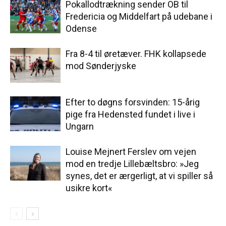
Pokallodtrækning sender OB til
Fredericia og Middelfart på udebane i
Odense
Fra 8-4 til øretæver. FHK kollapsede
mod Sønderjyske
Efter to døgns forsvinden: 15-årig
pige fra Hedensted fundet i live i
Ungarn
Louise Mejnert Ferslev om vejen
mod en tredje Lillebæltsbro: »Jeg
synes, det er ærgerligt, at vi spiller så
usikre kort«