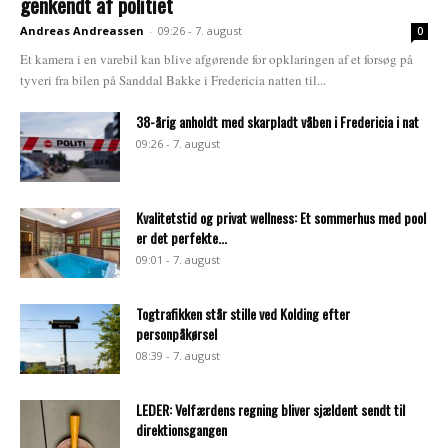
genkendt af politiet
Andreas Andreassen
-
09:26 - 7. august
0
Et kamera i en varebil kan blive afgørende for opklaringen af et forsøg på
tyveri fra bilen på Sanddal Bakke i Fredericia natten til...
38-årig anholdt med skarpladt våben i Fredericia i nat
09:26 - 7. august
Kvalitetstid og privat wellness: Et sommerhus med pool
er det perfekte...
09:01 - 7. august
Togtrafikken står stille ved Kolding efter
personpåkørsel
08:39 - 7. august
LEDER: Velfærdens regning bliver sjældent sendt til
direktionsgangen