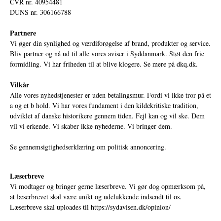
CVR nr. 40954481
DUNS nr. 306166788
Partnere
Vi øger din synlighed og værdiforøgelse af brand, produkter og service.
Bliv partner og nå ud til alle vores aviser i Syddanmark. Støt den frie
formidling. Vi har friheden til at blive klogere. Se mere på
dkq.dk.
Vilkår
Alle vores nyhedstjenester er uden betalingsmur. Fordi vi ikke tror på et
a og et b hold. Vi har vores fundament i den kildekritiske tradition,
udviklet af danske historikere gennem tiden. Fejl kan og vil ske. Dem
vil vi erkende. Vi skaber ikke nyhederne. Vi bringer dem.
Se gennemsigtighedserklæring om politisk annoncering.
Læserbreve
Vi modtager og bringer gerne læserbreve. Vi gør dog opmærksom på,
at læserbrevet skal være unikt og udelukkende indsendt til os.
Læserbreve skal uploades til
https://sydavisen.dk/opinion/