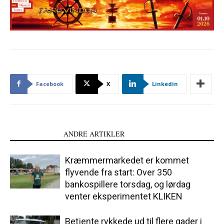
Facebook
X
Linkedin
LÆS OGSÅ
ANDRE ARTIKLER
Kræmmermarkedet er kommet
flyvende fra start: Over 350
bankospillere torsdag, og lørdag
venter eksperimentet KLIKEN
Betjente rykkede ud til flere gader i