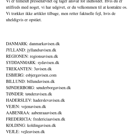
Vi er tilmeldt pressenævnet og tager ansvar for indholdet. Hvis du er
utilfreds med noget, vi har udgivet, er du velkommen til at kontakte os.
Vi trækker ikke artikler tilbage, men retter faktuelle fejl, hvis de
uheldigvis er opstået.
DANMARK: danmarkavisen.dk
JYLLAND: jyllandsavisen.dk
REGIONEN: regionsavisen.dk
SYDDANMARK: sydavisen.dk
TREKANTEN: 3avisen.dk
ESBJERG: esbjergavisen.com
BILLUND: billundavisen.dk
SØNDERBORG: sønderborgavisen.dk
TØNDER: tønderavisen.dk
HADERSLEV: haderslevavisen.dk
VEJEN: vejenavisen.dk
AABENRAA: aabenraaavisen.dk
FREDERICIA: fredericiaavisen.dk
KOLDING: koldingavisen.dk
VEJLE: vejleavisen.dk