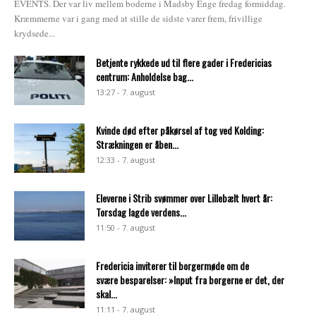
EVENTS. Der var liv mellem boderne i Madsby Enge fredag formiddag.
Kræmmerne var i gang med at stille de sidste varer frem, frivillige
krydsede...
Betjente rykkede ud til flere gader i Fredericias
centrum: Anholdelse bag...
13:27 - 7. august
Kvinde død efter påkørsel af tog ved Kolding:
Strækningen er åben...
12:33 - 7. august
Eleverne i Strib svømmer over Lillebælt hvert år:
Torsdag lagde verdens...
11:50 - 7. august
Fredericia inviterer til borgermøde om de
svære besparelser: »Input fra borgerne er det, der
skal...
11:11 - 7. august