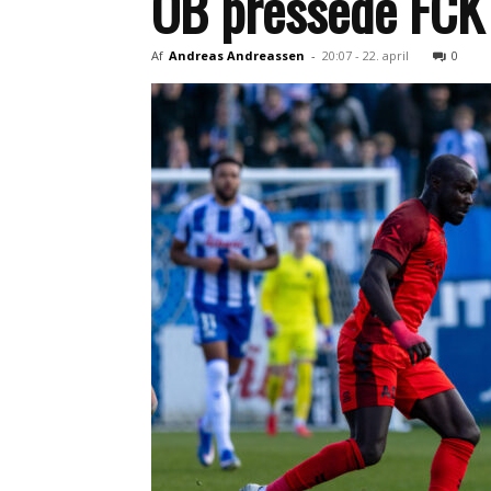
OB pressede FCK 
Af
Andreas Andreassen
-
20:07 - 22. april
0