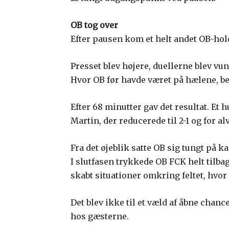
OB tog over
Efter pausen kom et helt andet OB-hol
Presset blev højere, duellerne blev vund
Hvor OB før havde været på hælene, be
Efter 68 minutter gav det resultat. Et
Martin, der reducerede til 2-1 og for a
Fra det øjeblik satte OB sig tungt på 
I slutfasen trykkede OB FCK helt tilbage
skabt situationer omkring feltet, hvor
Det blev ikke til et væld af åbne cha
hos gæsterne.