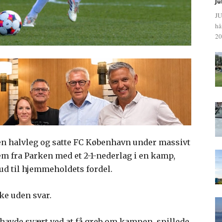
Ju
JU
hå
20
en halvleg og satte FC København under massivt
em fra Parken med et 2-1-nederlag i en kamp,
ud til hjemmeholdets fordel.
ke uden svar.
 havde svært ved at få greb om kampen, spillede