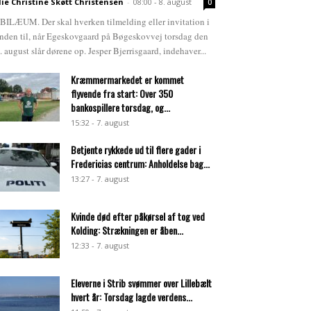
lie Christine Skøtt Christensen
-
08:00 - 8. august
0
BILÆUM. Der skal hverken tilmelding eller invitation i
nden til, når Egeskovgaard på Bøgeskovvej torsdag den
. august slår dørene op. Jesper Bjerrisgaard, indehaver...
Kræmmermarkedet er kommet
flyvende fra start: Over 350
bankospillere torsdag, og...
15:32 - 7. august
Betjente rykkede ud til flere gader i
Fredericias centrum: Anholdelse bag...
13:27 - 7. august
Kvinde død efter påkørsel af tog ved
Kolding: Strækningen er åben...
12:33 - 7. august
Eleverne i Strib svømmer over Lillebælt
hvert år: Torsdag lagde verdens...