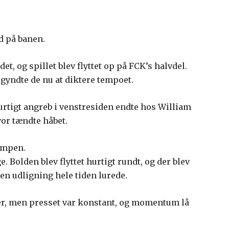
d på banen.
et, og spillet blev flyttet op på FCK’s halvdel.
gyndte de nu at diktere tempoet.
 hurtigt angreb i venstresiden endte hos William
lvor tændte håbet.
kampen.
. Bolden blev flyttet hurtigt rundt, og der blev
 en udligning hele tiden lurede.
ncer, men presset var konstant, og momentum lå