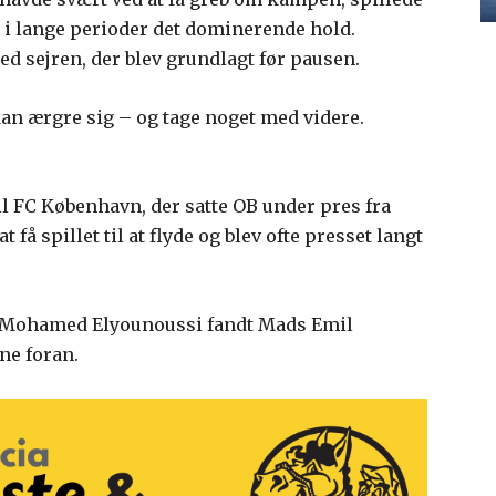
 i lange perioder det dominerende hold.
d sejren, der blev grundlagt før pausen.
kan ærgre sig – og tage noget med videre.
l FC København, der satte OB under pres fra
 få spillet til at flyde og blev ofte presset langt
. Mohamed Elyounoussi fandt Mads Emil
ne foran.