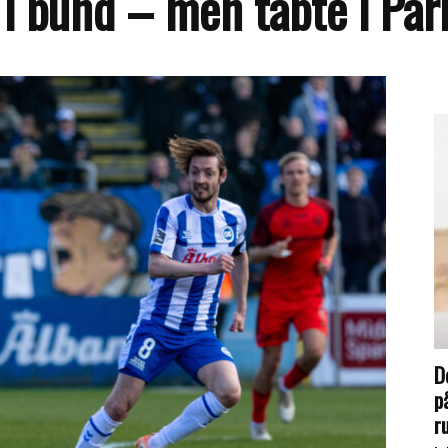
i bund – men tabte i Pa
D
p
r