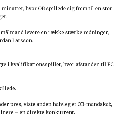
inutter, hvor OB spillede sig frem til en stor
et.
n målmand levere en række stærke redninger,
ordan Larsson.
gte i kvalifikationsspillet, hvor afstanden til FC
illede.
under pres, viste anden halvleg et OB-mandskab,
inere – en direkte konkurrent.