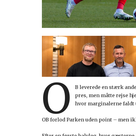
O
B leverede en stærk and
pres, men måtte rejse hj
hvor marginalerne faldt 
OB forlod Parken uden point – men ik
Efter en første halvleg, hvor gæsterne