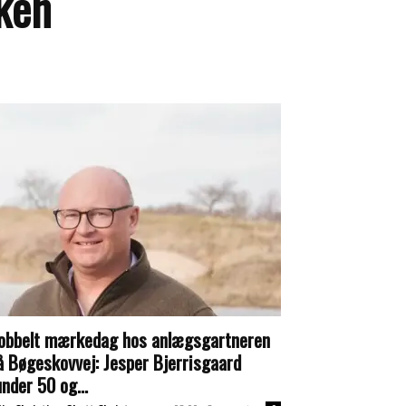
rken
obbelt mærkedag hos anlægsgartneren
å Bøgeskovvej: Jesper Bjerrisgaard
under 50 og...