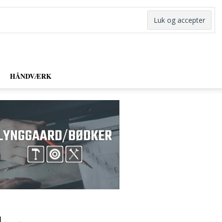
HÅNDVÆRK