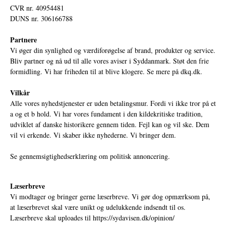
CVR nr. 40954481
DUNS nr. 306166788
Partnere
Vi øger din synlighed og værdiforøgelse af brand, produkter og service.
Bliv partner og nå ud til alle vores aviser i Syddanmark. Støt den frie
formidling. Vi har friheden til at blive klogere. Se mere på
dkq.dk.
Vilkår
Alle vores nyhedstjenester er uden betalingsmur. Fordi vi ikke tror på et
a og et b hold. Vi har vores fundament i den kildekritiske tradition,
udviklet af danske historikere gennem tiden. Fejl kan og vil ske. Dem
vil vi erkende. Vi skaber ikke nyhederne. Vi bringer dem.
Se gennemsigtighedserklæring om politisk annoncering.
Læserbreve
Vi modtager og bringer gerne læserbreve. Vi gør dog opmærksom på,
at læserbrevet skal være unikt og udelukkende indsendt til os.
Læserbreve skal uploades til
https://sydavisen.dk/opinion/