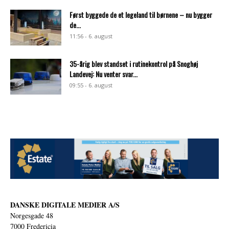
Først byggede de et legeland til børnene – nu bygger
de...
11:56 - 6. august
35-årig blev standset i rutinekontrol på Snoghøj
Landevej: Nu venter svar...
09:55 - 6. august
DANSKE DIGITALE MEDIER A/S
Norgesgade 48
7000 Fredericia