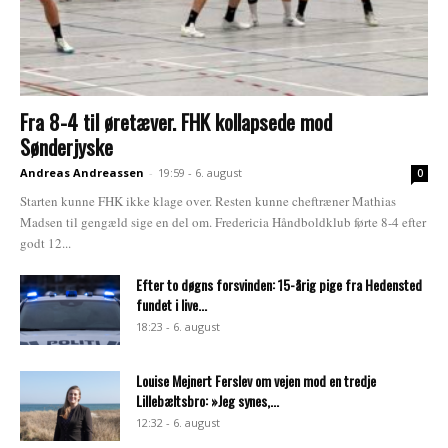
Fra 8-4 til øretæver. FHK kollapsede mod
Sønderjyske
Andreas Andreassen
-
19:59 - 6. august
0
Starten kunne FHK ikke klage over. Resten kunne cheftræner Mathias
Madsen til gengæld sige en del om. Fredericia Håndboldklub førte 8-4 efter
godt 12...
Efter to døgns forsvinden: 15-årig pige fra Hedensted
fundet i live...
18:23 - 6. august
Louise Mejnert Ferslev om vejen mod en tredje
Lillebæltsbro: »Jeg synes,...
12:32 - 6. august