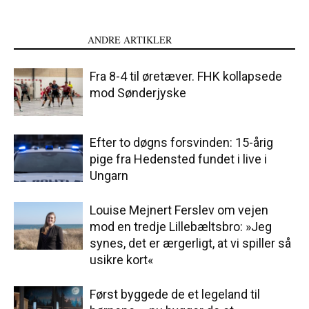
LÆS OGSÅ
ANDRE ARTIKLER
Fra 8-4 til øretæver. FHK kollapsede
mod Sønderjyske
Efter to døgns forsvinden: 15-årig
pige fra Hedensted fundet i live i
Ungarn
Louise Mejnert Ferslev om vejen
mod en tredje Lillebæltsbro: »Jeg
synes, det er ærgerligt, at vi spiller så
usikre kort«
Først byggede de et legeland til