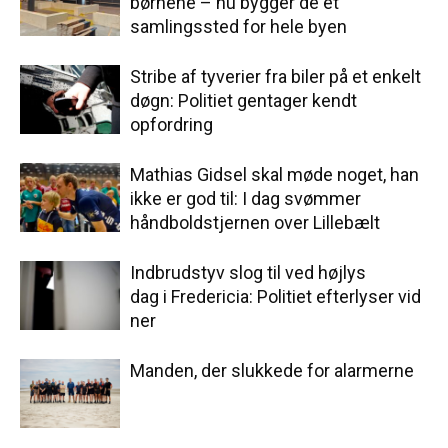
børnene – nu bygger de et
samlingssted for hele byen
Stribe af tyverier fra biler på et enkelt
døgn: Politiet gentager kendt
opfordring
Mathias Gidsel skal møde noget, han
ikke er god til: I dag svømmer
håndboldstjernen over Lillebælt
Indbrudstyv slog til ved højlys
dag i Fredericia: Politiet efterlyser vid
ner
Manden, der slukkede for alarmerne