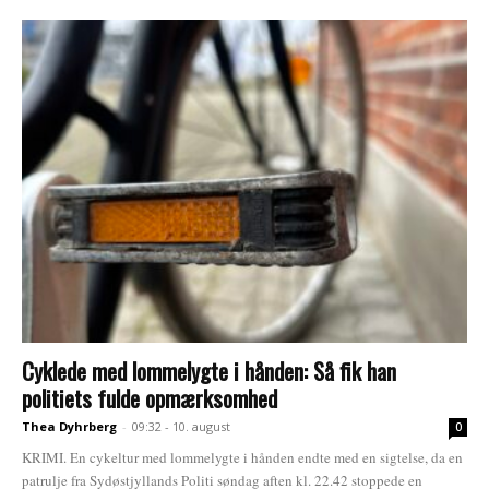
Cyklede med lommelygte i hånden: Så fik han
politiets fulde opmærksomhed
Thea Dyhrberg
-
09:32 - 10. august
0
KRIMI. En cykeltur med lommelygte i hånden endte med en sigtelse, da en
patrulje fra Sydøstjyllands Politi søndag aften kl. 22.42 stoppede en