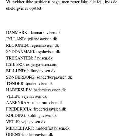
Vi trækker ikke artikler tilbage, men retter faktuelle fejl, hvis de
uheldigvis er opstået.
DANMARK: danmarkavisen.dk
JYLLAND: jyllandsavisen.dk
REGIONEN: regionsavisen.dk
SYDDANMARK: sydavisen.dk
TREKANTEN: 3avisen.dk
ESBJERG: esbjergavisen.com
BILLUND: billundavisen.dk
SØNDERBORG: sønderborgavisen.dk
TØNDER: tønderavisen.dk
HADERSLEV: haderslevavisen.dk
VEJEN: vejenavisen.dk
AABENRAA: aabenraaavisen.dk
FREDERICIA: fredericiaavisen.dk
KOLDING: koldingavisen.dk
VEJLE: vejleavisen.dk
MIDDELFART: middelfartavisen.dk
ODENSE: odenseavisen.dk