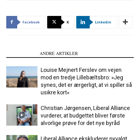
Facebook
X
Linkedin
LÆS OGSÅ
ANDRE ARTIKLER
Louise Mejnert Ferslev om vejen
mod en tredje Lillebæltsbro: »Jeg
synes, det er ærgerligt, at vi spiller så
usikre kort«
Christian Jørgensen, Liberal Alliance
vurderer, at budgettet bliver første
alvorlige prøve for det nye byråd
Liberal Alliance ekskluderer nyvalgt