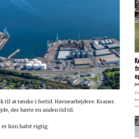
K
f
og
Ju
EV
fo
k til at tænke i fortid. Havnearbejdere. Kraner.
va
jde, der hørte en anden tid til.
 er kun halvt rigtig.