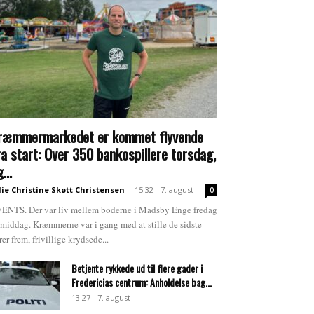
ræmmermarkedet er kommet flyvende
ra start: Over 350 bankospillere torsdag,
...
lie Christine Skøtt Christensen
-
15:32 - 7. august
0
ENTS. Der var liv mellem boderne i Madsby Enge fredag
rmiddag. Kræmmerne var i gang med at stille de sidste
rer frem, frivillige krydsede...
Betjente rykkede ud til flere gader i
Fredericias centrum: Anholdelse bag...
13:27 - 7. august