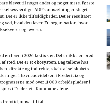
 bare blevet til noget andet og noget mere. Første
emærkelsesværdige. ADP’s omsætning er steget
 Det er ikke tilfældigheder. Det er resultatet
og ved, hvad den laver. En organisation, hvor
eksekverer og leverer.
d en havn i 2026 faktisk er. Det er ikke en bred
 af sted. Det er et økosystem. Bag tallene hos
er, direkte og indirekte, skabt af selskabets
steringer i havneudvidelsen i Fredericia og
prognoserne mod over 11.000 arbejdspladser i
idsjobs i Fredericia Kommune alene.
 fremtid, omsat til tal.