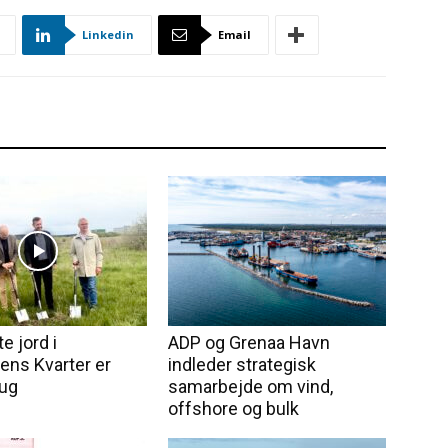
Linkedin
Email
e jord i
ADP og Grenaa Havn
ens Kvarter er
indleder strategisk
rug
samarbejde om vind,
offshore og bulk