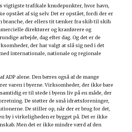
s vigtigste trafikale knudepunkter, hvor havn,
 opstået af sig selv. Det er opstået, fordi der er
 branche, der ellers tit tænker fra skib til skib.
mmercielle direktører og kranførere og
undige arbejde, dag efter dag. Og det er de
somheder, der har valgt at slå sig ned i det
med internationale, nationale og regionale
af ADP alene. Den bæres også af de mange
er varen i byerne. Virksomheder, der ikke bare
amtidig er til stede i byens liv på en måde, der
rretning. De støtter de små idrætsforeninger,
tionerne. De stiller op, når der er brug for det,
en by i virkeligheden er bygget på. Det er ikke
gnskab. Men det er ikke mindre værd af den