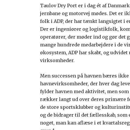
Taulov Dry Port er i dag ét af Danmark
jernbane og motorvej mødes. Det er ikke
folk i ADP, der har tænkt langsigtet i en
Der er ingeniører og logistikfolk, ko
operatører, der møder ind og gør det gr
mange hundrede medarbejdere i de virk
økosystem, ADP har skabt, og udvidet 
virksomheder.
Men successen på havnen bæres ikke 
havnevirksomheder, der hver dag lever
fylder havnen med aktivitet, men som s
rækker langt ud over deres primære fo
de store sportsklubber og kulturinstitu
og de bidrager til det fællesskab, som 
noget, man kan aflæse i et kvartalsre