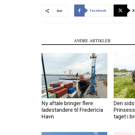
Facebook
X
Del
LÆS OGSÅ
ANDRE ARTIKLER
Ny aftale bringer flere
Den sidst
ladestandere til Fredericia
Prinsess
Havn
taget i b