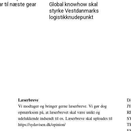
ar til næste gear
Global knowhow skal
styrke Vestdanmarks
logistikknudepunkt
Læserbreve
D
Vi modtager og bringer gerne læserbreve. Vi gør dog
JY
opmærksom på, at læserbrevet skal være unikt og
RE
udelukkende indsendt til os. Læserbreve skal uploades til
S
https://sydavisen.dk/opinion/
T
ES