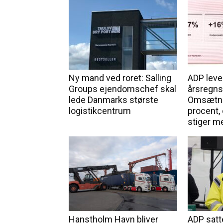
Ny mand ved roret: Salling
ADP lever
Groups ejendomschef skal
årsregns
lede Danmarks største
Omsætni
logistikcentrum
procent,
stiger m
Hanstholm Havn bliver
ADP satt