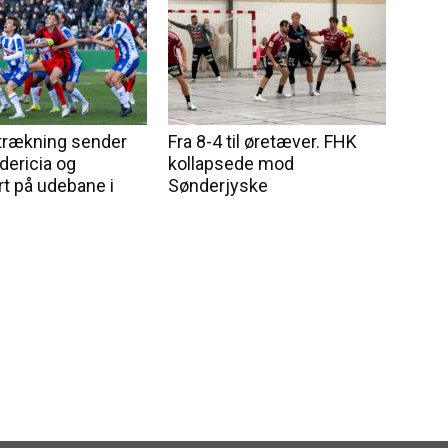
trækning sender
Fra 8-4 til øretæver. FHK
edericia og
kollapsede mod
rt på udebane i
Sønderjyske