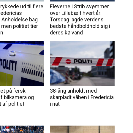
rykkede ud til flere
Eleverne i Strib svømmer
redericias
over Lillebælt hvert år:
 Anholdelse bag
Torsdag lagde verdens
 men politiet tier
bedste håndboldhold sig i
en
deres kølvand
get på fersk
38-årig anholdt med
af bilkamera og
skarpladt våben i Fredericia
af politiet
i nat