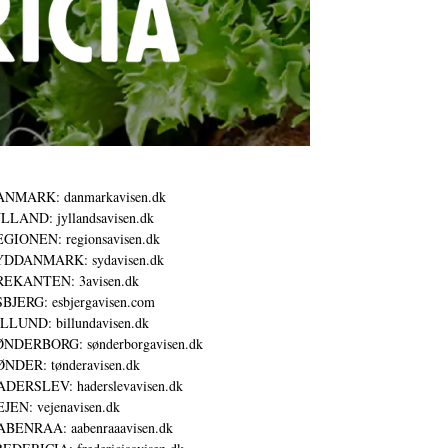
ANMARK: danmarkavisen.dk
LLAND: jyllandsavisen.dk
GIONEN: regionsavisen.dk
YDDANMARK: sydavisen.dk
REKANTEN: 3avisen.dk
BJERG: esbjergavisen.com
LLUND: billundavisen.dk
NDERBORG: sønderborgavisen.dk
NDER: tønderavisen.dk
DERSLEV: haderslevavisen.dk
JEN: vejenavisen.dk
BENRAA: aabenraaavisen.dk