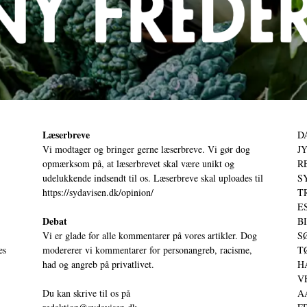
Læserbreve
D
Vi modtager og bringer gerne læserbreve. Vi gør dog
JY
opmærksom på, at læserbrevet skal være unikt og
RE
udelukkende indsendt til os. Læserbreve skal uploades til
S
https://sydavisen.dk/opinion/
T
ES
Debat
BI
Vi er glade for alle kommentarer på vores artikler. Dog
SØ
es
modererer vi kommentarer for personangreb, racisme,
TØ
had og angreb på privatlivet.
HA
VE
Du kan skrive til os på
AA