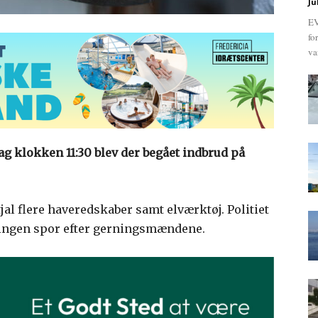
Ju
EV
fo
va
g klokken 11:30 blev der begået indbrud på
jal flere haveredskaber samt elværktøj. Politiet
 ingen spor efter gerningsmændene.