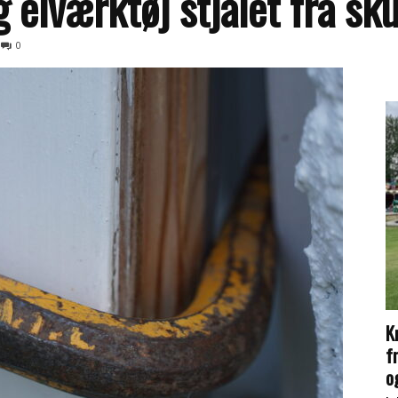
elværktøj stjålet fra sk
0
K
f
og