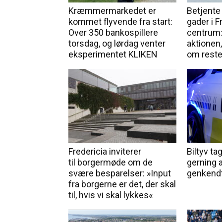
Kræmmermarkedet er
Betjente 
kommet flyvende fra start:
gader i F
Over 350 bankospillere
centrum:
torsdag, og lørdag venter
aktionen,
eksperimentet KLIKEN
om rest
Fredericia inviterer
Biltyv ta
til borgermøde om de
gerning 
svære besparelser: »Input
genkendt 
fra borgerne er det, der skal
til, hvis vi skal lykkes«