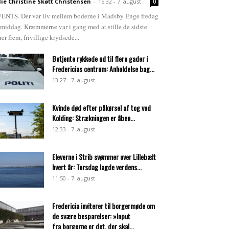
lie Christine Skøtt Christensen
-
15:32 - 7. august
0
ENTS. Der var liv mellem boderne i Madsby Enge fredag
rmiddag. Kræmmerne var i gang med at stille de sidste
rer frem, frivillige krydsede...
Betjente rykkede ud til flere gader i
Fredericias centrum: Anholdelse bag...
13:27 - 7. august
Kvinde død efter påkørsel af tog ved
Kolding: Strækningen er åben...
12:33 - 7. august
Eleverne i Strib svømmer over Lillebælt
hvert år: Torsdag lagde verdens...
11:50 - 7. august
Fredericia inviterer til borgermøde om
de svære besparelser: »Input
fra borgerne er det, der skal...