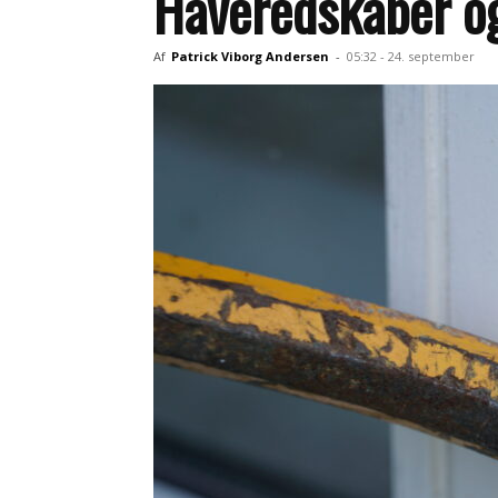
Haveredskaber og 
Af
Patrick Viborg Andersen
-
05:32 - 24. september