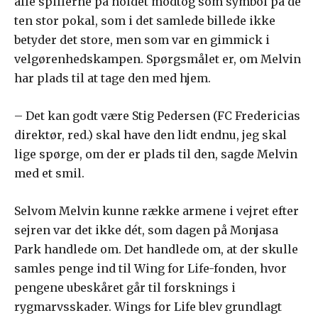
alle spillerne på holdet modtog som symbol på de
ten stor pokal, som i det samlede billede ikke
betyder det store, men som var en gimmick i
velgørenhedskampen. Spørgsmålet er, om Melvin
har plads til at tage den med hjem.
– Det kan godt være Stig Pedersen (FC Fredericias
direktør, red.) skal have den lidt endnu, jeg skal
lige spørge, om der er plads til den, sagde Melvin
med et smil.
Selvom Melvin kunne række armene i vejret efter
sejren var det ikke dét, som dagen på Monjasa
Park handlede om. Det handlede om, at der skulle
samles penge ind til Wing for Life-fonden, hvor
pengene ubeskåret går til forsknings i
rygmarvsskader. Wings for Life blev grundlagt