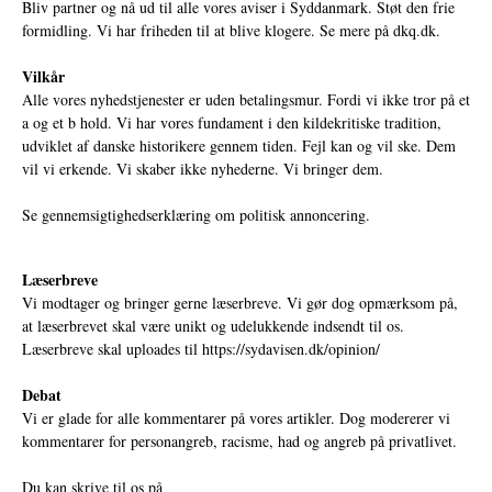
Bliv partner og nå ud til alle vores aviser i Syddanmark. Støt den frie
formidling. Vi har friheden til at blive klogere. Se mere på
dkq.dk.
Vilkår
Alle vores nyhedstjenester er uden betalingsmur. Fordi vi ikke tror på et
a og et b hold. Vi har vores fundament i den kildekritiske tradition,
udviklet af danske historikere gennem tiden. Fejl kan og vil ske. Dem
vil vi erkende. Vi skaber ikke nyhederne. Vi bringer dem.
Se gennemsigtighedserklæring om politisk annoncering.
Læserbreve
Vi modtager og bringer gerne læserbreve. Vi gør dog opmærksom på,
at læserbrevet skal være unikt og udelukkende indsendt til os.
Læserbreve skal uploades til
https://sydavisen.dk/opinion/
Debat
Vi er glade for alle kommentarer på vores artikler. Dog modererer vi
kommentarer for personangreb, racisme, had og angreb på privatlivet.
Du kan skrive til os på