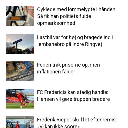
Cyklede med lommelygte i hånden:
Så fik han politiets fulde
opmærksomhed
Lastbil var for høj og bragede ind i
jernbanebro på Indre Ringvej
Ferien trak priserne op, men
inflationen falder
FC Fredericia kan stadig handle:
Hansen vil gøre truppen bredere
Frederik Rieper skuffet efter remis:
»Vi kan ikke score«