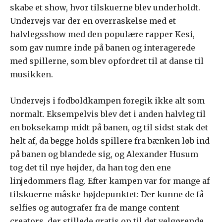
skabe et show, hvor tilskuerne blev underholdt.
Undervejs var der en overraskelse med et
halvlegsshow med den populære rapper Kesi,
som gav numre inde på banen og interagerede
med spillerne, som blev opfordret til at danse til
musikken.
Undervejs i fodboldkampen foregik ikke alt som
normalt. Eksempelvis blev det i anden halvleg til
en boksekamp midt på banen, og til sidst stak det
helt af, da begge holds spillere fra bænken løb ind
på banen og blandede sig, og Alexander Husum
tog det til nye højder, da han tog den ene
linjedommers flag. Efter kampen var for mange af
tilskuerne måske højdepunktet: Der kunne de få
selfies og autografer fra de mange content
creators, der stillede gratis op til det velgørende