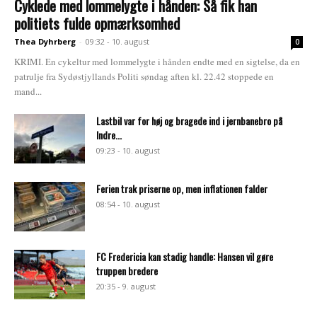
Cyklede med lommelygte i hånden: Så fik han
politiets fulde opmærksomhed
Thea Dyhrberg
-
09:32 - 10. august
0
KRIMI. En cykeltur med lommelygte i hånden endte med en sigtelse, da en
patrulje fra Sydøstjyllands Politi søndag aften kl. 22.42 stoppede en
mand...
Lastbil var for høj og bragede ind i jernbanebro på
Indre...
09:23 - 10. august
Ferien trak priserne op, men inflationen falder
08:54 - 10. august
FC Fredericia kan stadig handle: Hansen vil gøre
truppen bredere
20:35 - 9. august