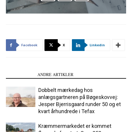
Facebook
X
Linkedin
LÆS OGSÅ
ANDRE ARTIKLER
Dobbelt mærkedag hos
anlægsgartneren på Bøgeskovvej:
Jesper Bjerrisgaard runder 50 og et
kvart århundrede i Tefax
Kræmmermarkedet er kommet