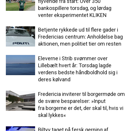
flyvende fra start: Over 350
bankospillere torsdag, og lørdag
venter eksperimentet KLIKEN
Betjente rykkede ud til flere gader i
Fredericias centrum: Anholdelse bag
aktionen, men politiet tier om resten
Eleverne i Strib svømmer over
Lillebælt hvert år: Torsdag lagde
verdens bedste håndboldhold sig i
deres kølvand
Fredericia inviterer til borgermøde om
de svære besparelser: »Input
fra borgerne er det, der skal til, hvis vi
skal lykkes«
Biltyv taget på fersk gerning af