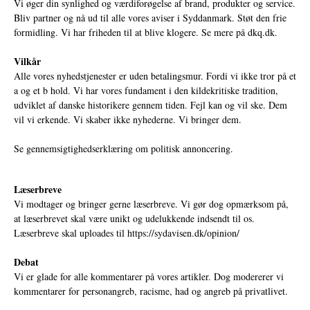
Vi øger din synlighed og værdiforøgelse af brand, produkter og service.
Bliv partner og nå ud til alle vores aviser i Syddanmark. Støt den frie
formidling. Vi har friheden til at blive klogere. Se mere på
dkq.dk.
Vilkår
Alle vores nyhedstjenester er uden betalingsmur. Fordi vi ikke tror på et
a og et b hold. Vi har vores fundament i den kildekritiske tradition,
udviklet af danske historikere gennem tiden. Fejl kan og vil ske. Dem
vil vi erkende. Vi skaber ikke nyhederne. Vi bringer dem.
Se gennemsigtighedserklæring om politisk annoncering.
Læserbreve
Vi modtager og bringer gerne læserbreve. Vi gør dog opmærksom på,
at læserbrevet skal være unikt og udelukkende indsendt til os.
Læserbreve skal uploades til
https://sydavisen.dk/opinion/
Debat
Vi er glade for alle kommentarer på vores artikler. Dog modererer vi
kommentarer for personangreb, racisme, had og angreb på privatlivet.