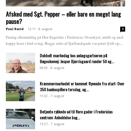
Afsked med Sgt. Pepper – eller bare en meget lang
pause?
Poul Rand
-
12:11 - 8. august
0
Fredag eftermiddag på Den Engelske i Fredericia. Overskyet, mildt og med
happy hour i fuld sving. Begge sider af Sjællandsgade var pænt fyldt op,...
Dobbelt mærkedag hos anlægsgartneren på
Bøgeskovvej: Jesper Bjerrisgaard runder 50 og...
08:00 - 8. august
Kræmmermarkedet er kommet flyvende fra start: Over
350 bankospillere torsdag, og...
15:32 - 7. august
Betjente rykkede ud til flere gader i Fredericias
centrum: Anholdelse bag...
13:27 - 7. august