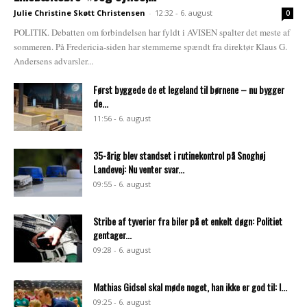
Julie Christine Skøtt Christensen
-
12:32 - 6. august
0
POLITIK. Debatten om forbindelsen har fyldt i AVISEN spalter det meste af
sommeren. På Fredericia-siden har stemmerne spændt fra direktør Klaus G.
Andersens advarsler...
Først byggede de et legeland til børnene – nu bygger
de...
11:56 - 6. august
35-årig blev standset i rutinekontrol på Snoghøj
Landevej: Nu venter svar...
09:55 - 6. august
Stribe af tyverier fra biler på et enkelt døgn: Politiet
gentager...
09:28 - 6. august
Mathias Gidsel skal møde noget, han ikke er god til: I...
09:25 - 6. august