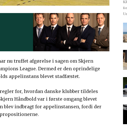
KR
fo
Un
har nu truffet afgørelse i sagen om Skjern
ampions League. Dermed er den oprindelige
ds appelinstans blevet stadfæstet.
 regler for, hvordan danske klubber tildeles
Skjern Håndbold var i første omgang blevet
blev indbragt for appelinstansen, fordi der
propositionerne.