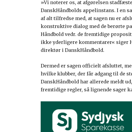
»Vi noterer os, at afgørelsen stadfæst
DanskHåndbolds appelinstans. I en sag
af alt tilfredse med, at sagen nu er afs
konstruktive dialog med de berørte par
Håndbold vedr. de fremtidige propositi
ikke yderligere kommentarer« siger
direktør i DanskHåndbold.
Dermed er sagen officielt afsluttet, me
hvilke klubber, der får adgang til de s
DanskHåndbold har allerede meldt ud, 
fremtidige regler, så lignende sager 