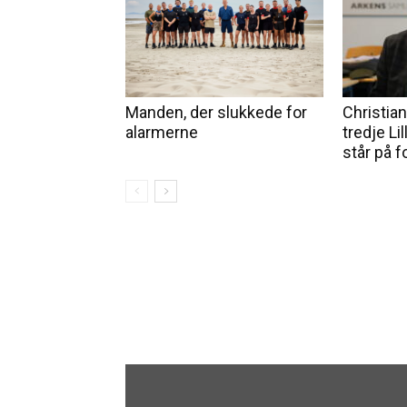
Manden, der slukkede for
Christia
alarmerne
tredje Li
står på 