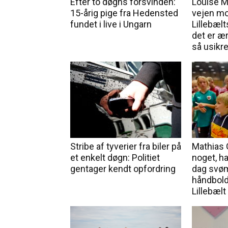
Efter to døgns forsvinden:
Louise M
15-årig pige fra Hedensted
vejen mo
fundet i live i Ungarn
Lillebælt
det er ærg
så usikre
Stribe af tyverier fra biler på
Mathias 
et enkelt døgn: Politiet
noget, han
gentager kendt opfordring
dag svø
håndbold
Lillebælt