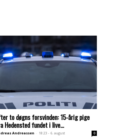
fter to døgns forsvinden: 15-årig pige
ra Hedensted fundet i live...
dreas Andreassen
-
18:23 - 6. august
0