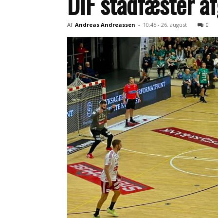
DIF stadfæster af
Af
Andreas Andreassen
-
10:45 - 26. august
0