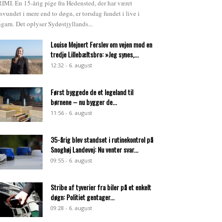
IMI. En 15-årig pige fra Hedensted, der har været
rsvundet i mere end to døgn, er torsdag fundet i live i
garn. Det oplyser Sydøstjyllands...
Louise Mejnert Ferslev om vejen mod en
tredje Lillebæltsbro: »Jeg synes,...
12:32 - 6. august
Først byggede de et legeland til
børnene – nu bygger de...
11:56 - 6. august
35-årig blev standset i rutinekontrol på
Snoghøj Landevej: Nu venter svar...
09:55 - 6. august
Stribe af tyverier fra biler på et enkelt
døgn: Politiet gentager...
09:28 - 6. august