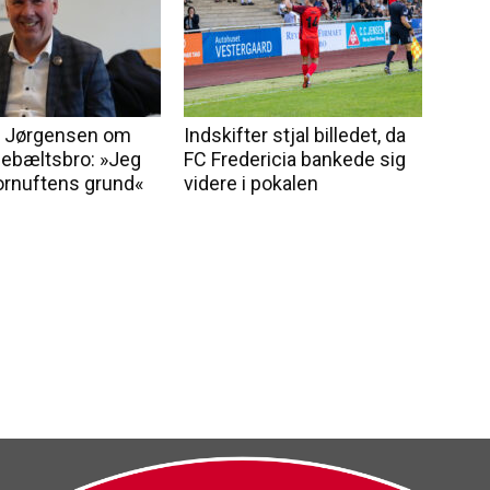
n Jørgensen om
Indskifter stjal billedet, da
llebæltsbro: »Jeg
FC Fredericia bankede sig
fornuftens grund«
videre i pokalen