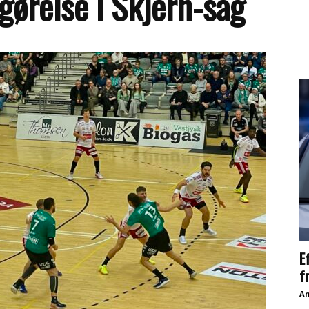
gørelse i Skjern-sag
E
f
An