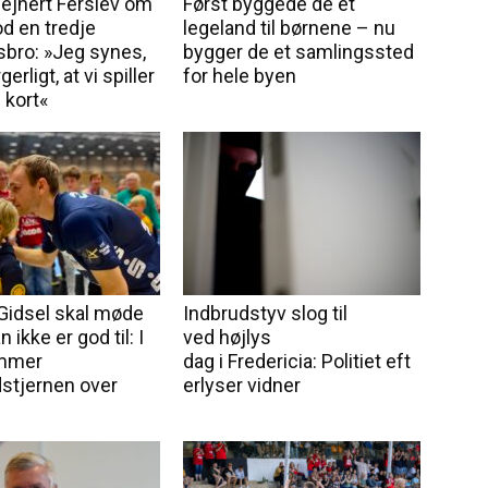
ejnert Ferslev om
Først byggede de et
d en tredje
legeland til børnene – nu
sbro: »Jeg synes,
bygger de et samlingssted
erligt, at vi spiller
for hele byen
 kort«
Gidsel skal møde
Indbrudstyv slog til
 ikke er god til: I
ved højlys
mmer
dag i Fredericia: Politiet eft
stjernen over
erlyser vidner