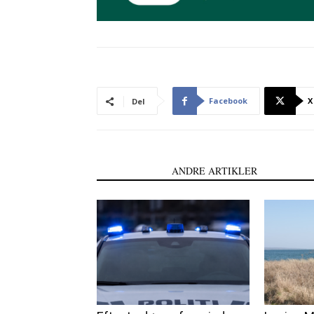
Facebook
X
Del
LÆS OGSÅ
ANDRE ARTIKLER