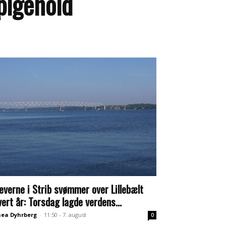
pigehold
leverne i Strib svømmer over Lillebælt
vert år: Torsdag lagde verdens...
ea Dyhrberg
-
11:50 - 7. august
0