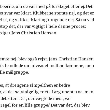
ubberne, om de var med på forslaget eller ej. Det
es svar var klart. Klubberne stemte nej, og det er
bat, og vi fik et klart og rungende nej. Så nu ved
top det, der var vigtigt i hele denne proces:
, siger Jens Christian Hansen.
mte nej, blev også rejst. Jens Christian Hansen
gvis handlede om niveauet mellem kønnene, men
ille målgruppe.
es, at drengene simpelthen er bedre
er, at det selvfølgelig er et af argumenterne, men
i debatten. Det, der vægtede mest, var
regel for en lille gruppe? Det var det, der blev