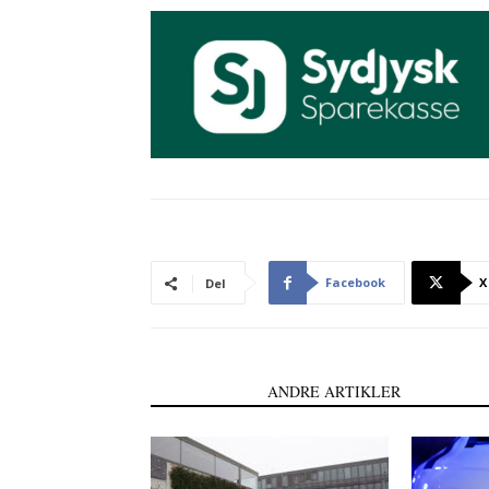
Facebook
X
Del
LÆS OGSÅ
ANDRE ARTIKLER