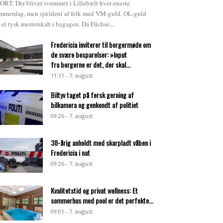
ORT. Der bliver svømmet i Lillebælt hver eneste
mmerdag, men sjældent af folk med VM-guld, OL-guld
 et tysk mesterskab i bagagen. Da Füchse...
Fredericia inviterer til borgermøde om
de svære besparelser: »Input
fra borgerne er det, der skal...
11:11 - 7. august
Biltyv taget på fersk gerning af
bilkamera og genkendt af politiet
09:26 - 7. august
38-årig anholdt med skarpladt våben i
Fredericia i nat
09:26 - 7. august
Kvalitetstid og privat wellness: Et
sommerhus med pool er det perfekte...
09:01 - 7. august