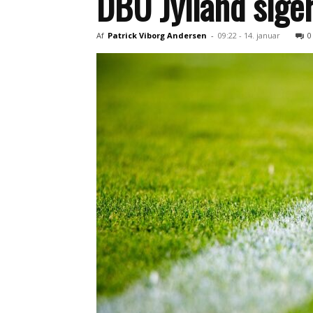
DBU Jylland siger
Af
Patrick Viborg Andersen
-
09:22 - 14. januar
0