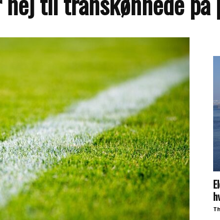
 nej til transkønnede på 
E
h
Th