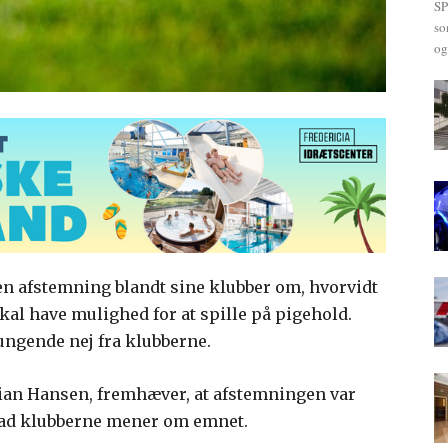
SP
so
og
 en afstemning blandt sine klubber om, hvorvidt
kal have mulighed for at spille på pigehold.
 rungende nej fra klubberne.
tian Hansen, fremhæver, at afstemningen var
, hvad klubberne mener om emnet.