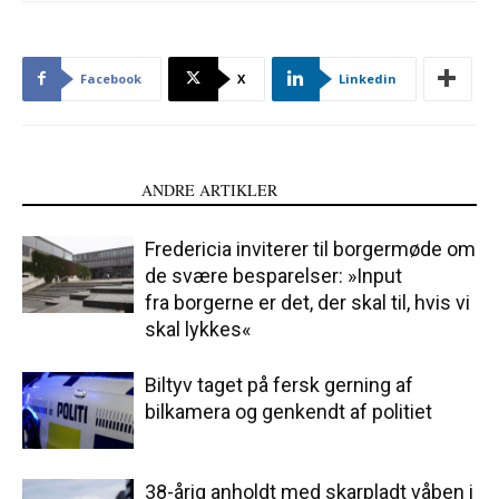
Facebook
X
Linkedin
LÆS OGSÅ
ANDRE ARTIKLER
Fredericia inviterer til borgermøde om
de svære besparelser: »Input
fra borgerne er det, der skal til, hvis vi
skal lykkes«
Biltyv taget på fersk gerning af
bilkamera og genkendt af politiet
38-årig anholdt med skarpladt våben i