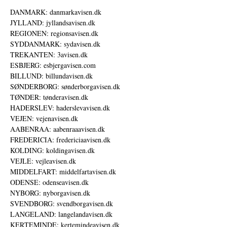
DANMARK: danmarkavisen.dk
JYLLAND: jyllandsavisen.dk
REGIONEN: regionsavisen.dk
SYDDANMARK: sydavisen.dk
TREKANTEN: 3avisen.dk
ESBJERG: esbjergavisen.com
BILLUND: billundavisen.dk
SØNDERBORG: sønderborgavisen.dk
TØNDER: tønderavisen.dk
HADERSLEV: haderslevavisen.dk
VEJEN: vejenavisen.dk
AABENRAA: aabenraaavisen.dk
FREDERICIA: fredericiaavisen.dk
KOLDING: koldingavisen.dk
VEJLE: vejleavisen.dk
MIDDELFART: middelfartavisen.dk
ODENSE: odenseavisen.dk
NYBORG: nyborgavisen.dk
SVENDBORG: svendborgavisen.dk
LANGELAND: langelandavisen.dk
KERTEMINDE: kertemindeavisen.dk