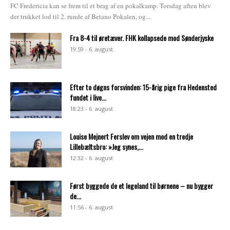
FC Fredericia kan se frem til et brag af en pokalkamp. Torsdag aften blev
der trukket lod til 2. runde af Betano Pokalen, og...
Fra 8-4 til øretæver. FHK kollapsede mod Sønderjyske
19:59 - 6. august
Efter to døgns forsvinden: 15-årig pige fra Hedensted
fundet i live...
18:23 - 6. august
Louise Mejnert Ferslev om vejen mod en tredje
Lillebæltsbro: »Jeg synes,...
12:32 - 6. august
Først byggede de et legeland til børnene – nu bygger
de...
11:56 - 6. august