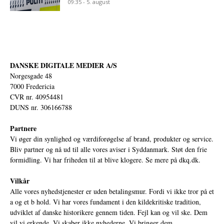
09:35 - 5. august
DANSKE DIGITALE MEDIER A/S
Norgesgade 48
7000 Fredericia
CVR nr. 40954481
DUNS nr. 306166788
Partnere
Vi øger din synlighed og værdiforøgelse af brand, produkter og service.
Bliv partner og nå ud til alle vores aviser i Syddanmark. Støt den frie
formidling. Vi har friheden til at blive klogere. Se mere på
dkq.dk.
Vilkår
Alle vores nyhedstjenester er uden betalingsmur. Fordi vi ikke tror på et
a og et b hold. Vi har vores fundament i den kildekritiske tradition,
udviklet af danske historikere gennem tiden. Fejl kan og vil ske. Dem
vil vi erkende. Vi skaber ikke nyhederne. Vi bringer dem.