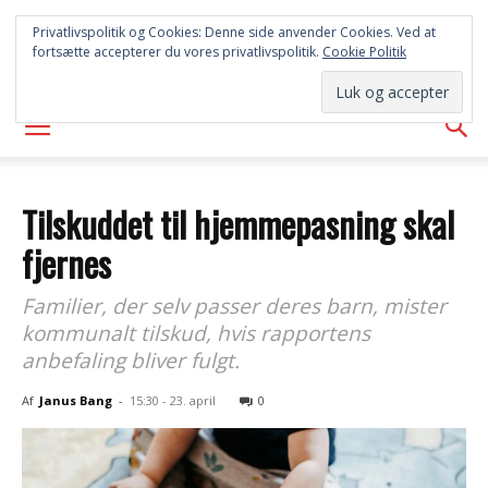
FREDERICIA
Privatlivspolitik og Cookies: Denne side anvender Cookies. Ved at
fortsætte accepterer du vores privatlivspolitik.
Cookie Politik
AVISEN
Tilskuddet til hjemmepasning skal
fjernes
Familier, der selv passer deres barn, mister
kommunalt tilskud, hvis rapportens
anbefaling bliver fulgt.
Af
Janus Bang
-
15:30 - 23. april
0