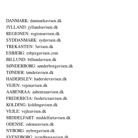
DANMARK: danmarkavisen.dk
JYLLAND: jyllandsavisen.dk
REGIONEN: regionsavisen.dk
SYDDANMARK: sydavisen.dk
TREKANTEN: 3avisen.dk
ESBJERG: esbjergavisen.com
BILLUND: billundavisen.dk
SØNDERBORG: sønderborgavisen.dk
TØNDER: tønderavisen.dk
HADERSLEV: haderslevavisen.dk
VEJEN: vejenavisen.dk
AABENRAA: aabenraaavisen.dk
FREDERICIA: fredericiaavisen.dk
KOLDING: koldingavisen.dk
VEJLE: vejleavisen.dk
MIDDELFART: middelfartavisen.dk
ODENSE: odenseavisen.dk
NYBORG: nyborgavisen.dk
SVENDBORG: svendborgavisen.dk