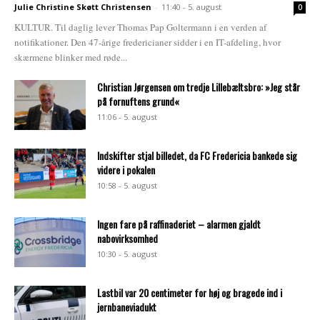
Julie Christine Skøtt Christensen
-
11:40 - 5. august
0
KULTUR. Til daglig lever Thomas Pap Goltermann i en verden af
notifikationer. Den 47-årige fredericianer sidder i en IT-afdeling, hvor
skærmene blinker med røde...
Christian Jørgensen om tredje Lillebæltsbro: »Jeg står
på fornuftens grund«
11:06 - 5. august
Indskifter stjal billedet, da FC Fredericia bankede sig
videre i pokalen
10:58 - 5. august
Ingen fare på raffinaderiet – alarmen gjaldt
nabovirksomhed
10:30 - 5. august
Lastbil var 20 centimeter for høj og bragede ind i
jernbaneviadukt