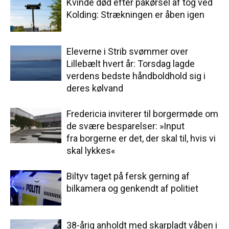
Kvinde død efter påkørsel af tog ved
Kolding: Strækningen er åben igen
Eleverne i Strib svømmer over
Lillebælt hvert år: Torsdag lagde
verdens bedste håndboldhold sig i
deres kølvand
Fredericia inviterer til borgermøde om
de svære besparelser: »Input
fra borgerne er det, der skal til, hvis vi
skal lykkes«
Biltyv taget på fersk gerning af
bilkamera og genkendt af politiet
38-årig anholdt med skarpladt våben i