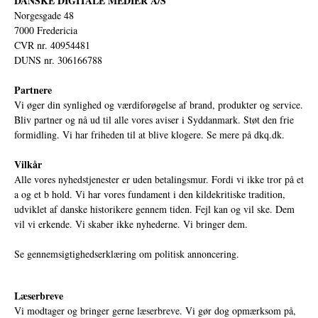
DANSKE DIGITALE MEDIER A/S
Norgesgade 48
7000 Fredericia
CVR nr. 40954481
DUNS nr. 306166788
Partnere
Vi øger din synlighed og værdiforøgelse af brand, produkter og service.
Bliv partner og nå ud til alle vores aviser i Syddanmark. Støt den frie
formidling. Vi har friheden til at blive klogere. Se mere på
dkq.dk.
Vilkår
Alle vores nyhedstjenester er uden betalingsmur. Fordi vi ikke tror på et
a og et b hold. Vi har vores fundament i den kildekritiske tradition,
udviklet af danske historikere gennem tiden. Fejl kan og vil ske. Dem
vil vi erkende. Vi skaber ikke nyhederne. Vi bringer dem.
Se gennemsigtighedserklæring om politisk annoncering.
Læserbreve
Vi modtager og bringer gerne læserbreve. Vi gør dog opmærksom på,