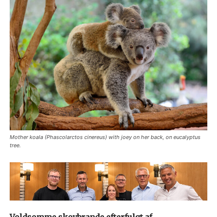
Mother koala (Phascolarctos cinereus) with joey on her back, on eucalyptus
tree.
Voldsomme skovbrande efterfulgt af