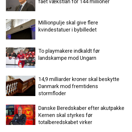
fået vækstlån for 144 millioner
Millionpulje skal give flere
kvindestatuer i bybilledet
To playmakere indkaldt før
landskampe mod Ungarn
14,9 milliarder kroner skal beskytte
Danmark mod fremtidens
stormfloder
Danske Beredskaber efter akutpakke
Kernen skal styrkes før
totalberedskabet virker