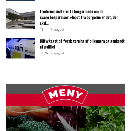
Fredericia inviterer til borgermøde om de
svære besparelser: »Input fra borgerne er det, der
skal...
11:11 - 7. august
Biltyv taget på fersk gerning af bilkamera og genkendt
af politiet
09:26 - 7. august