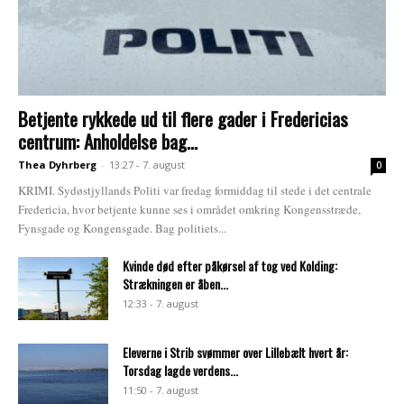
Betjente rykkede ud til flere gader i Fredericias
centrum: Anholdelse bag...
Thea Dyhrberg
-
13:27 - 7. august
0
KRIMI. Sydøstjyllands Politi var fredag formiddag til stede i det centrale
Fredericia, hvor betjente kunne ses i området omkring Kongensstræde,
Fynsgade og Kongensgade. Bag politiets...
Kvinde død efter påkørsel af tog ved Kolding:
Strækningen er åben...
12:33 - 7. august
Eleverne i Strib svømmer over Lillebælt hvert år:
Torsdag lagde verdens...
11:50 - 7. august