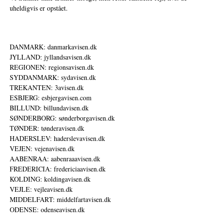
uheldigvis er opstået.
DANMARK: danmarkavisen.dk
JYLLAND: jyllandsavisen.dk
REGIONEN: regionsavisen.dk
SYDDANMARK: sydavisen.dk
TREKANTEN: 3avisen.dk
ESBJERG: esbjergavisen.com
BILLUND: billundavisen.dk
SØNDERBORG: sønderborgavisen.dk
TØNDER: tønderavisen.dk
HADERSLEV: haderslevavisen.dk
VEJEN: vejenavisen.dk
AABENRAA: aabenraaavisen.dk
FREDERICIA: fredericiaavisen.dk
KOLDING: koldingavisen.dk
VEJLE: vejleavisen.dk
MIDDELFART: middelfartavisen.dk
ODENSE: odenseavisen.dk