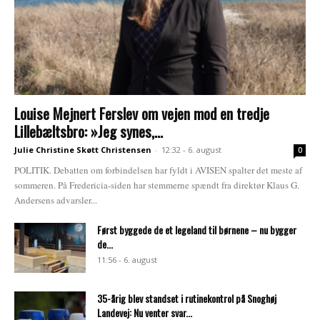
Louise Mejnert Ferslev om vejen mod en tredje
Lillebæltsbro: »Jeg synes,...
Julie Christine Skøtt Christensen
-
12:32 - 6. august
0
POLITIK. Debatten om forbindelsen har fyldt i AVISEN spalter det meste af
sommeren. På Fredericia-siden har stemmerne spændt fra direktør Klaus G.
Andersens advarsler...
Først byggede de et legeland til børnene – nu bygger
de...
11:56 - 6. august
35-årig blev standset i rutinekontrol på Snoghøj
Landevej: Nu venter svar...