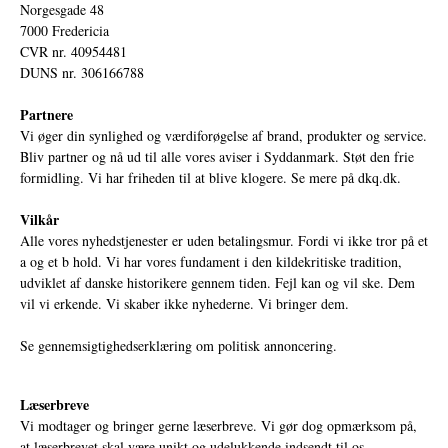
Norgesgade 48
7000 Fredericia
CVR nr. 40954481
DUNS nr. 306166788
Partnere
Vi øger din synlighed og værdiforøgelse af brand, produkter og service.
Bliv partner og nå ud til alle vores aviser i Syddanmark. Støt den frie
formidling. Vi har friheden til at blive klogere. Se mere på
dkq.dk.
Vilkår
Alle vores nyhedstjenester er uden betalingsmur. Fordi vi ikke tror på et
a og et b hold. Vi har vores fundament i den kildekritiske tradition,
udviklet af danske historikere gennem tiden. Fejl kan og vil ske. Dem
vil vi erkende. Vi skaber ikke nyhederne. Vi bringer dem.
Se gennemsigtighedserklæring om politisk annoncering.
Læserbreve
Vi modtager og bringer gerne læserbreve. Vi gør dog opmærksom på,
at læserbrevet skal være unikt og udelukkende indsendt til os.