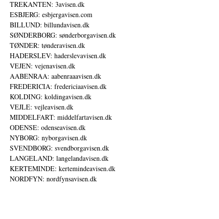
TREKANTEN: 3avisen.dk
ESBJERG: esbjergavisen.com
BILLUND: billundavisen.dk
SØNDERBORG: sønderborgavisen.dk
TØNDER: tønderavisen.dk
HADERSLEV: haderslevavisen.dk
VEJEN: vejenavisen.dk
AABENRAA: aabenraaavisen.dk
FREDERICIA: fredericiaavisen.dk
KOLDING: koldingavisen.dk
VEJLE: vejleavisen.dk
MIDDELFART: middelfartavisen.dk
ODENSE: odenseavisen.dk
NYBORG: nyborgavisen.dk
SVENDBORG: svendborgavisen.dk
LANGELAND: langelandavisen.dk
KERTEMINDE: kertemindeavisen.dk
NORDFYN: nordfynsavisen.dk