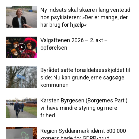
Ny indsats skal skære i lang ventetid
hos psykiateren: »Der er mange, der
har brug for hjælp«
Valgaftenen 2026 – 2. akt –
opførelsen
Byrådet satte forældelsesskjoldet til
side: Nu kan grundejerne sagsøge
kommunen
Karsten Byrgesen (Borgernes Parti)
vil have mindre styring og mere
frihed
Region Syddanmark idømt 500.000
kroners bøde for GDPR-brud