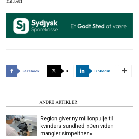
natten.
Facebook
X
Linkedin
LÆS OGSÅ
ANDRE ARTIKLER
Region giver ny millionpulje til
kvinders sundhed: »Den viden
mangler simpelthen«