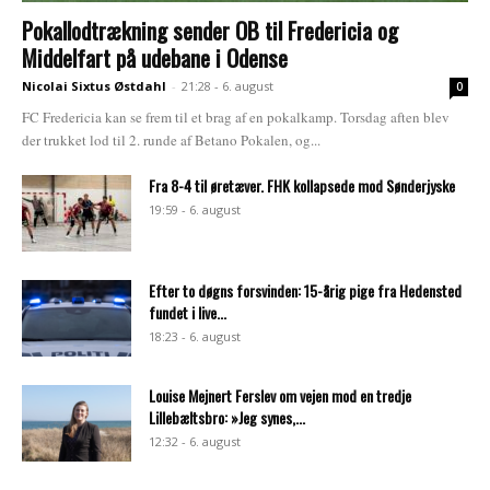
Pokallodtrækning sender OB til Fredericia og
Middelfart på udebane i Odense
Nicolai Sixtus Østdahl
-
21:28 - 6. august
0
FC Fredericia kan se frem til et brag af en pokalkamp. Torsdag aften blev
der trukket lod til 2. runde af Betano Pokalen, og...
Fra 8-4 til øretæver. FHK kollapsede mod Sønderjyske
19:59 - 6. august
Efter to døgns forsvinden: 15-årig pige fra Hedensted
fundet i live...
18:23 - 6. august
Louise Mejnert Ferslev om vejen mod en tredje
Lillebæltsbro: »Jeg synes,...
12:32 - 6. august