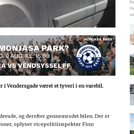
Fr
Ov
si
 i Vendersgade været et tyveri i en varebil.
derude, og derefter gennemrodet bilen. Der er
efoner, oplyser vicepolitiinspektør Finn