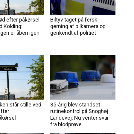
ød efter påkørsel
Biltyv taget på fersk
d Kolding:
gerning af bilkamera og
gen er åben igen
genkendt af politiet
ken står stille ved
35-årig blev standset i
fter
rutinekontrol på Snoghøj
kørsel
Landevej: Nu venter svar
fra blodprøve