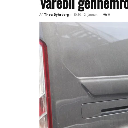
Varebil gennemr
Af
Thea Dyhrberg
-
10:30 - 2. januar
0