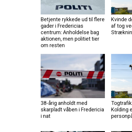
Betjente rykkede ud til flere
Kvinde d
gader i Fredericias
af tog ve
centrum: Anholdelse bag
Stræknin
aktionen, men politiet tier
om resten
38-årig anholdt med
Togtrafik
skarpladt våben i Fredericia
Kolding e
i nat
personpå