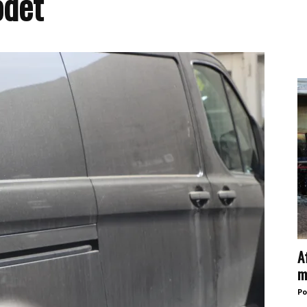
odet
A
m
Po