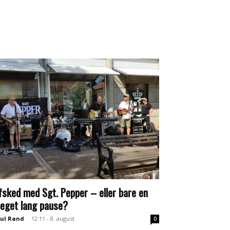
fsked med Sgt. Pepper – eller bare en
eget lang pause?
ul Rand
-
12:11 - 8. august
0