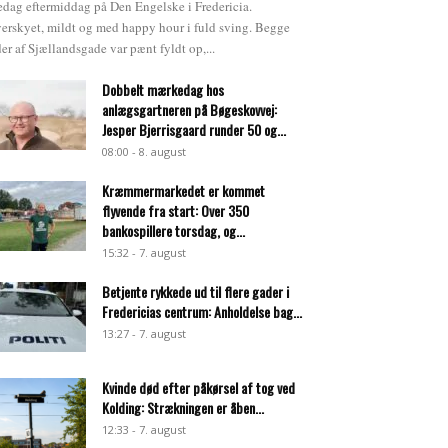
edag eftermiddag på Den Engelske i Fredericia.
erskyet, mildt og med happy hour i fuld sving. Begge
der af Sjællandsgade var pænt fyldt op,...
Dobbelt mærkedag hos
anlægsgartneren på Bøgeskovvej:
Jesper Bjerrisgaard runder 50 og...
08:00 - 8. august
Kræmmermarkedet er kommet
flyvende fra start: Over 350
bankospillere torsdag, og...
15:32 - 7. august
Betjente rykkede ud til flere gader i
Fredericias centrum: Anholdelse bag...
13:27 - 7. august
Kvinde død efter påkørsel af tog ved
Kolding: Strækningen er åben...
12:33 - 7. august