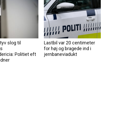
yv slog til
Lastbil var 20 centimeter
ys
for høj og bragede ind i
ericia: Politiet eft
jernbaneviadukt
idner