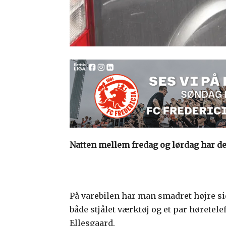
Natten mellem fredag og lørdag har der
På varebilen har man smadret højre si
både stjålet værktøj og et par høretel
Ellesgaard.