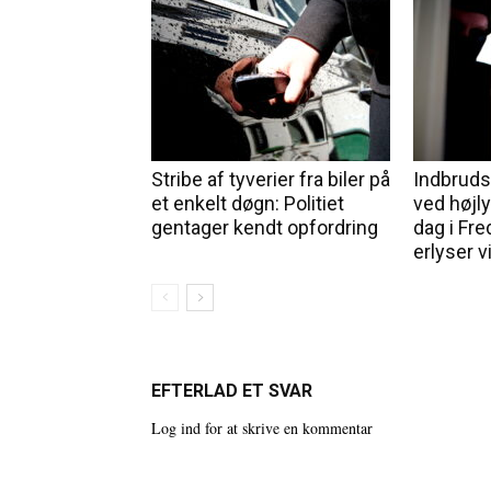
Stribe af tyverier fra biler på
Indbrudst
et enkelt døgn: Politiet
ved højl
gentager kendt opfordring
dag i Fred
erlyser v
EFTERLAD ET SVAR
Log ind for at skrive en kommentar