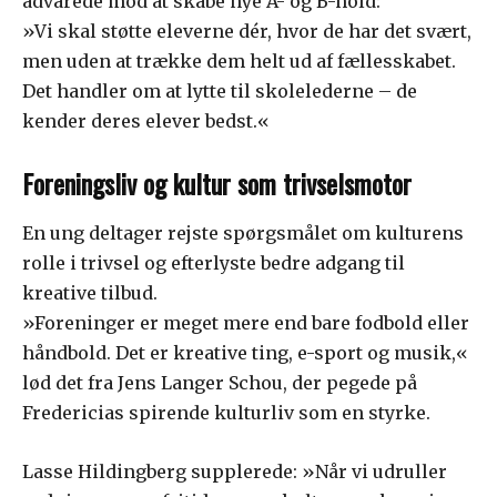
advarede mod at skabe nye A- og B-hold:
»Vi skal støtte eleverne dér, hvor de har det svært,
men uden at trække dem helt ud af fællesskabet.
Det handler om at lytte til skolelederne – de
kender deres elever bedst.«
Foreningsliv og kultur som trivselsmotor
En ung deltager rejste spørgsmålet om kulturens
rolle i trivsel og efterlyste bedre adgang til
kreative tilbud.
»Foreninger er meget mere end bare fodbold eller
håndbold. Det er kreative ting, e-sport og musik,«
lød det fra Jens Langer Schou, der pegede på
Fredericias spirende kulturliv som en styrke.
Lasse Hildingberg supplerede: »Når vi udruller