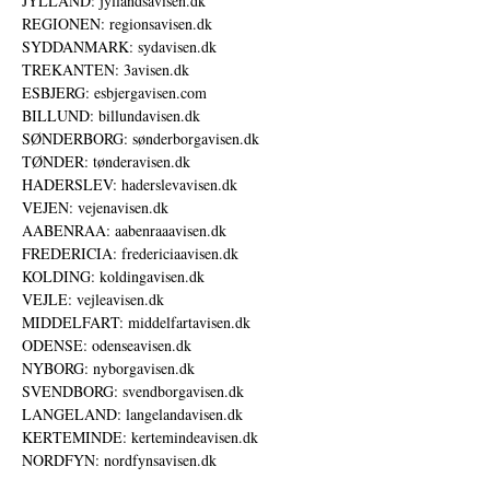
JYLLAND: jyllandsavisen.dk
REGIONEN: regionsavisen.dk
SYDDANMARK: sydavisen.dk
TREKANTEN: 3avisen.dk
ESBJERG: esbjergavisen.com
BILLUND: billundavisen.dk
SØNDERBORG: sønderborgavisen.dk
TØNDER: tønderavisen.dk
HADERSLEV: haderslevavisen.dk
VEJEN: vejenavisen.dk
AABENRAA: aabenraaavisen.dk
FREDERICIA: fredericiaavisen.dk
KOLDING: koldingavisen.dk
VEJLE: vejleavisen.dk
MIDDELFART: middelfartavisen.dk
ODENSE: odenseavisen.dk
NYBORG: nyborgavisen.dk
SVENDBORG: svendborgavisen.dk
LANGELAND: langelandavisen.dk
KERTEMINDE: kertemindeavisen.dk
NORDFYN: nordfynsavisen.dk