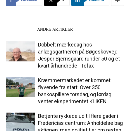
LÆS OGSÅ
ANDRE ARTIKLER
Dobbelt mærkedag hos
anlægsgartneren på Bøgeskovvej:
Jesper Bjerrisgaard runder 50 og et
kvart århundrede i Tefax
Kræmmermarkedet er kommet
flyvende fra start: Over 350
bankospillere torsdag, og lørdag
venter eksperimentet KLIKEN
Betjente rykkede ud til flere gader i
Fredericias centrum: Anholdelse bag
aktionen, men politiet tier om resten