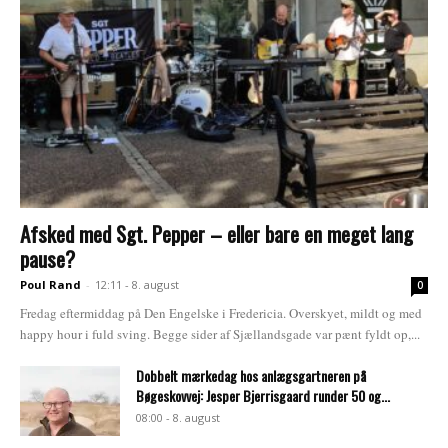
Afsked med Sgt. Pepper – eller bare en meget lang
pause?
Poul Rand
-
12:11 - 8. august
0
Fredag eftermiddag på Den Engelske i Fredericia. Overskyet, mildt og med
happy hour i fuld sving. Begge sider af Sjællandsgade var pænt fyldt op,...
Dobbelt mærkedag hos anlægsgartneren på
Bøgeskovvej: Jesper Bjerrisgaard runder 50 og...
08:00 - 8. august