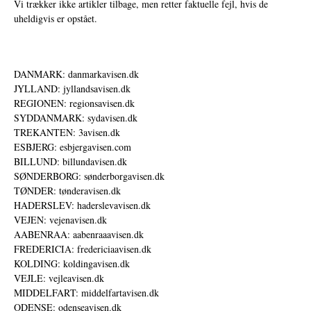
Vi trækker ikke artikler tilbage, men retter faktuelle fejl, hvis de
uheldigvis er opstået.
DANMARK: danmarkavisen.dk
JYLLAND: jyllandsavisen.dk
REGIONEN: regionsavisen.dk
SYDDANMARK: sydavisen.dk
TREKANTEN: 3avisen.dk
ESBJERG: esbjergavisen.com
BILLUND: billundavisen.dk
SØNDERBORG: sønderborgavisen.dk
TØNDER: tønderavisen.dk
HADERSLEV: haderslevavisen.dk
VEJEN: vejenavisen.dk
AABENRAA: aabenraaavisen.dk
FREDERICIA: fredericiaavisen.dk
KOLDING: koldingavisen.dk
VEJLE: vejleavisen.dk
MIDDELFART: middelfartavisen.dk
ODENSE: odenseavisen.dk