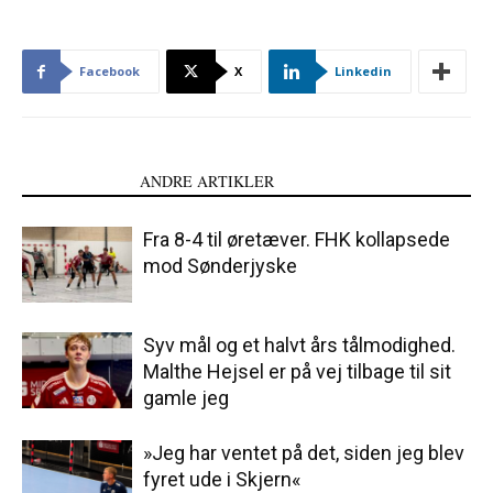
Facebook
X
Linkedin
LÆS OGSÅ
ANDRE ARTIKLER
Fra 8-4 til øretæver. FHK kollapsede
mod Sønderjyske
Syv mål og et halvt års tålmodighed.
Malthe Hejsel er på vej tilbage til sit
gamle jeg
»Jeg har ventet på det, siden jeg blev
fyret ude i Skjern«