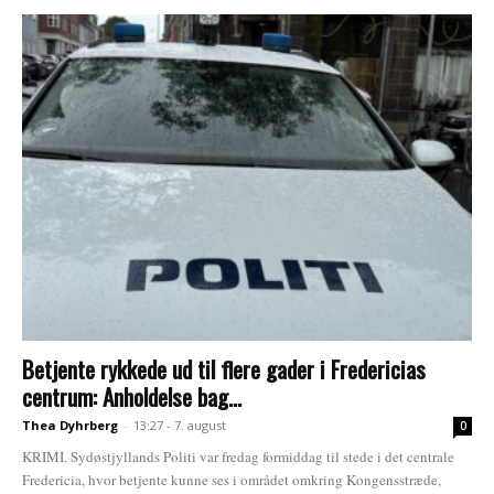
Betjente rykkede ud til flere gader i Fredericias
centrum: Anholdelse bag...
Thea Dyhrberg
-
13:27 - 7. august
0
KRIMI. Sydøstjyllands Politi var fredag formiddag til stede i det centrale
Fredericia, hvor betjente kunne ses i området omkring Kongensstræde,