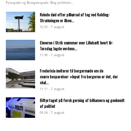
Fynsgade og Kongensgade. Bag politiets...
Kvinde død efter påkørsel af tog ved Kolding:
Strækningen er åben...
12:33 - 7. august
Eleverne i Strib svømmer over Lillebælt hvert år:
Torsdag lagde verdens...
11:50 - 7. august
Fredericia inviterer til borgermøde om de
svære besparelser: »Input fra borgerne er det, der
skal...
11:11 - 7. august
Biltyv taget på fersk gerning af bilkamera og genkendt
af politiet
09:26 - 7. august