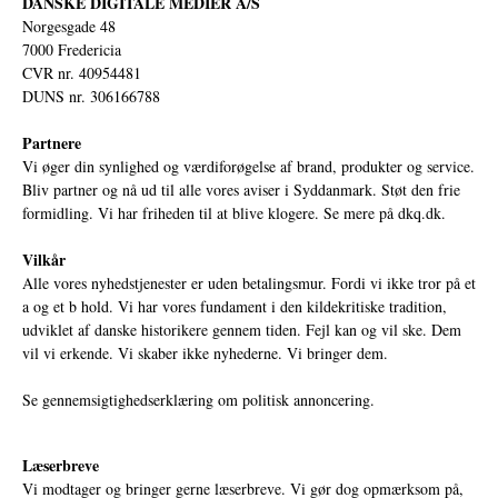
DANSKE DIGITALE MEDIER A/S
Norgesgade 48
7000 Fredericia
CVR nr. 40954481
DUNS nr. 306166788
Partnere
Vi øger din synlighed og værdiforøgelse af brand, produkter og service.
Bliv partner og nå ud til alle vores aviser i Syddanmark. Støt den frie
formidling. Vi har friheden til at blive klogere. Se mere på
dkq.dk.
Vilkår
Alle vores nyhedstjenester er uden betalingsmur. Fordi vi ikke tror på et
a og et b hold. Vi har vores fundament i den kildekritiske tradition,
udviklet af danske historikere gennem tiden. Fejl kan og vil ske. Dem
vil vi erkende. Vi skaber ikke nyhederne. Vi bringer dem.
Se gennemsigtighedserklæring om politisk annoncering.
Læserbreve
Vi modtager og bringer gerne læserbreve. Vi gør dog opmærksom på,