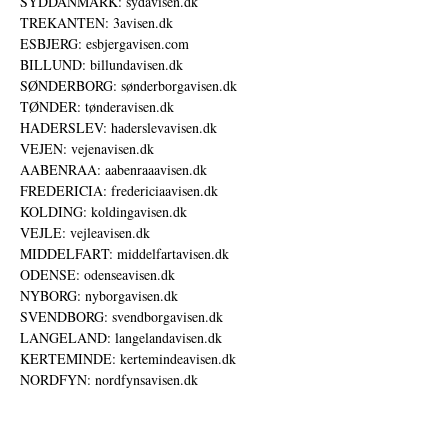
SYDDANMARK: sydavisen.dk
TREKANTEN: 3avisen.dk
ESBJERG: esbjergavisen.com
BILLUND: billundavisen.dk
SØNDERBORG: sønderborgavisen.dk
TØNDER: tønderavisen.dk
HADERSLEV: haderslevavisen.dk
VEJEN: vejenavisen.dk
AABENRAA: aabenraaavisen.dk
FREDERICIA: fredericiaavisen.dk
KOLDING: koldingavisen.dk
VEJLE: vejleavisen.dk
MIDDELFART: middelfartavisen.dk
ODENSE: odenseavisen.dk
NYBORG: nyborgavisen.dk
SVENDBORG: svendborgavisen.dk
LANGELAND: langelandavisen.dk
KERTEMINDE: kertemindeavisen.dk
NORDFYN: nordfynsavisen.dk