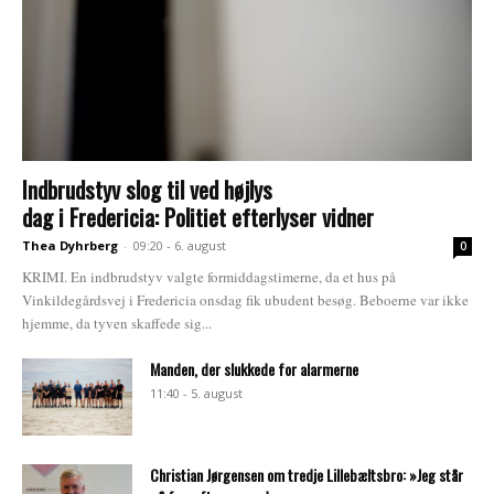
Indbrudstyv slog til ved højlys
dag i Fredericia: Politiet efterlyser vidner
Thea Dyhrberg
-
09:20 - 6. august
0
KRIMI. En indbrudstyv valgte formiddagstimerne, da et hus på
Vinkildegårdsvej i Fredericia onsdag fik ubudent besøg. Beboerne var ikke
hjemme, da tyven skaffede sig...
Manden, der slukkede for alarmerne
11:40 - 5. august
Christian Jørgensen om tredje Lillebæltsbro: »Jeg står