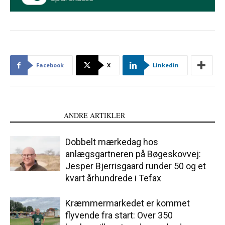
Facebook
X
Linkedin
LÆS OGSÅ
ANDRE ARTIKLER
Dobbelt mærkedag hos
anlægsgartneren på Bøgeskovvej:
Jesper Bjerrisgaard runder 50 og et
kvart århundrede i Tefax
Kræmmermarkedet er kommet
flyvende fra start: Over 350