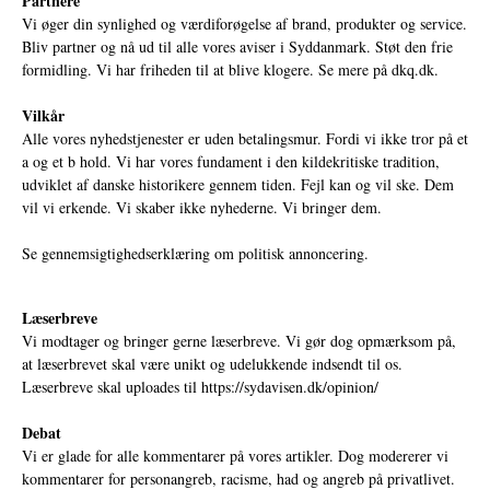
Partnere
Vi øger din synlighed og værdiforøgelse af brand, produkter og service.
Bliv partner og nå ud til alle vores aviser i Syddanmark. Støt den frie
formidling. Vi har friheden til at blive klogere. Se mere på
dkq.dk.
Vilkår
Alle vores nyhedstjenester er uden betalingsmur. Fordi vi ikke tror på et
a og et b hold. Vi har vores fundament i den kildekritiske tradition,
udviklet af danske historikere gennem tiden. Fejl kan og vil ske. Dem
vil vi erkende. Vi skaber ikke nyhederne. Vi bringer dem.
Se gennemsigtighedserklæring om politisk annoncering.
Læserbreve
Vi modtager og bringer gerne læserbreve. Vi gør dog opmærksom på,
at læserbrevet skal være unikt og udelukkende indsendt til os.
Læserbreve skal uploades til
https://sydavisen.dk/opinion/
Debat
Vi er glade for alle kommentarer på vores artikler. Dog modererer vi
kommentarer for personangreb, racisme, had og angreb på privatlivet.