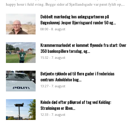
happy hour i fuld sving. Begge sider af Sjællandsgade var pænt fyldt op,...
Dobbelt mærkedag hos anlægsgartneren på
Bøgeskovvej: Jesper Bjerrisgaard runder 50 og...
08:00 - 8. august
Kræmmermarkedet er kommet flyvende fra start: Over
350 bankospillere torsdag, og...
15:32 - 7. august
Betjente rykkede ud til flere gader i Fredericias
centrum: Anholdelse bag...
13:27 - 7. august
Kvinde død efter påkørsel af tog ved Kolding:
Strækningen er åben...
12:33 - 7. august