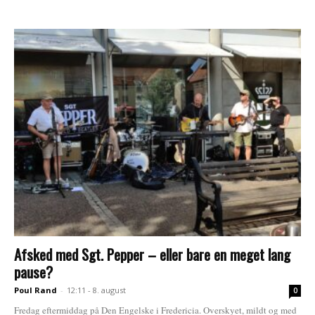
Afsked med Sgt. Pepper – eller bare en meget lang
pause?
Poul Rand
-
12:11 - 8. august
0
Fredag eftermiddag på Den Engelske i Fredericia. Overskyet, mildt og med