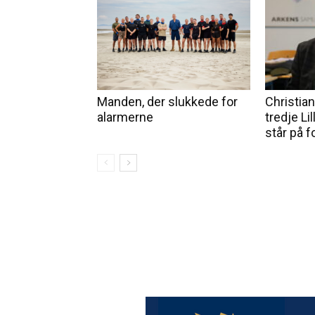
Manden, der slukkede for
Christia
alarmerne
tredje Li
står på 