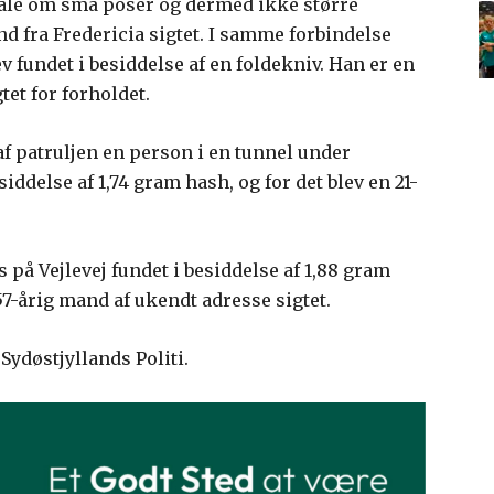
ale om små poser og dermed ikke større
d fra Fredericia sigtet. I samme forbindelse
v fundet i besiddelse af en foldekniv. Han er en
tet for forholdet.
f patruljen en person i en tunnel under
iddelse af 1,74 gram hash, og for det blev en 21-
på Vejlevej fundet i besiddelse af 1,88 gram
7-årig mand af ukendt adresse sigtet.
Sydøstjyllands Politi.