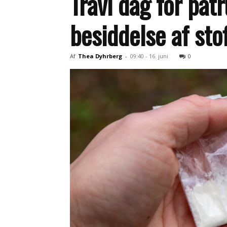
Travl dag for patr
besiddelse af sto
Af
Thea Dyhrberg
-
09:40 - 16. juni
0