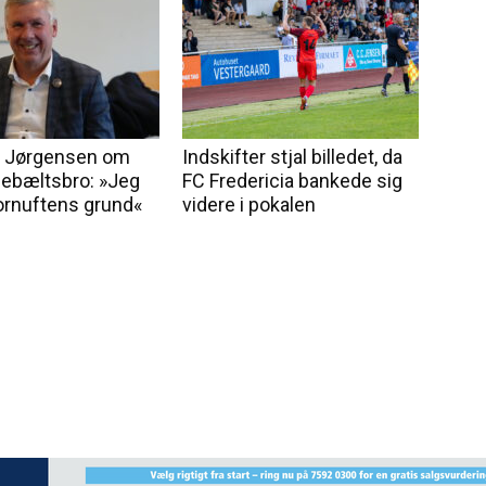
n Jørgensen om
Indskifter stjal billedet, da
llebæltsbro: »Jeg
FC Fredericia bankede sig
fornuftens grund«
videre i pokalen