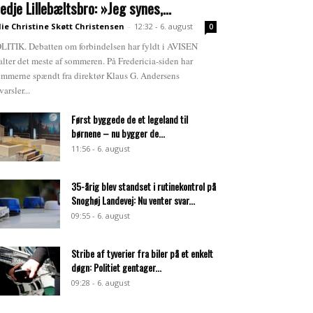
redje Lillebæltsbro: »Jeg synes,...
lie Christine Skøtt Christensen
-
12:32 - 6. august
0
LITIK. Debatten om forbindelsen har fyldt i AVISEN
alter det meste af sommeren. På Fredericia-siden har
emmerne spændt fra direktør Klaus G. Andersens
varsler...
Først byggede de et legeland til
børnene – nu bygger de...
11:56 - 6. august
35-årig blev standset i rutinekontrol på
Snoghøj Landevej: Nu venter svar...
09:55 - 6. august
Stribe af tyverier fra biler på et enkelt
døgn: Politiet gentager...
09:28 - 6. august