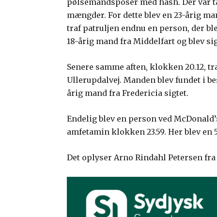
pølsemandsposer med hash. Der var t
mængder. For dette blev en 23-årig man
traf patruljen endnu en person, der ble
18-årig mand fra Middelfart og blev sig
Senere samme aften, klokken 20.12, tra
Ullerupdalvej. Manden blev fundet i bes
årig mand fra Fredericia sigtet.
Endelig blev en person ved McDonald’s 
amfetamin klokken 23.59. Her blev en 5
Det oplyser Arno Rindahl Petersen fra 