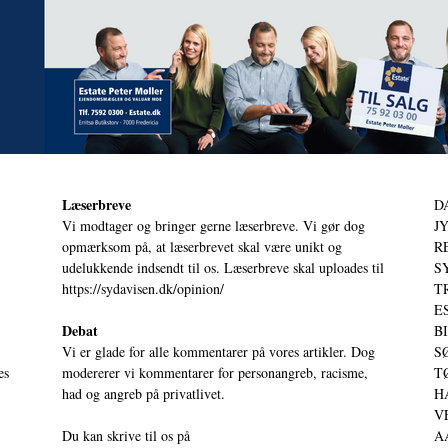
Læserbreve
D
Vi modtager og bringer gerne læserbreve. Vi gør dog
JY
opmærksom på, at læserbrevet skal være unikt og
RE
udelukkende indsendt til os. Læserbreve skal uploades til
S
https://sydavisen.dk/opinion/
T
ES
Debat
BI
Vi er glade for alle kommentarer på vores artikler. Dog
SØ
es
modererer vi kommentarer for personangreb, racisme,
TØ
had og angreb på privatlivet.
HA
VE
Du kan skrive til os på
AA