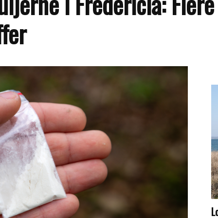
uljerne i Fredericia: Flere
ffer
L