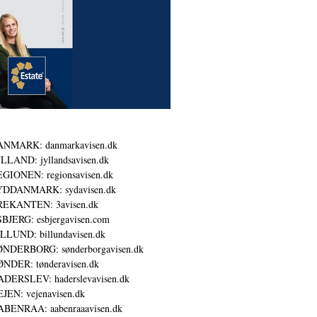
ANMARK: danmarkavisen.dk
LLAND: jyllandsavisen.dk
GIONEN: regionsavisen.dk
YDDANMARK: sydavisen.dk
REKANTEN: 3avisen.dk
BJERG: esbjergavisen.com
LLUND: billundavisen.dk
NDERBORG: sønderborgavisen.dk
NDER: tønderavisen.dk
DERSLEV: haderslevavisen.dk
JEN: vejenavisen.dk
BENRAA: aabenraaavisen.dk