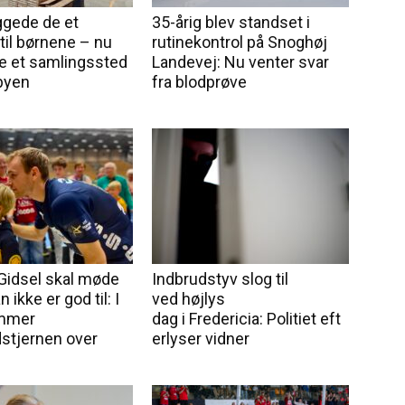
ggede de et
35-årig blev standset i
til børnene – nu
rutinekontrol på Snoghøj
e et samlingssted
Landevej: Nu venter svar
 byen
fra blodprøve
Gidsel skal møde
Indbrudstyv slog til
 ikke er god til: I
ved højlys
mmer
dag i Fredericia: Politiet eft
stjernen over
erlyser vidner