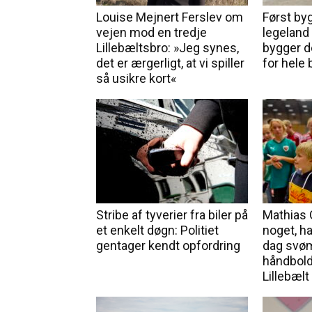
Louise Mejnert Ferslev om
Først by
vejen mod en tredje
legeland 
Lillebæltsbro: »Jeg synes,
bygger d
det er ærgerligt, at vi spiller
for hele
så usikre kort«
Stribe af tyverier fra biler på
Mathias 
et enkelt døgn: Politiet
noget, han
gentager kendt opfordring
dag svø
håndbold
Lillebælt