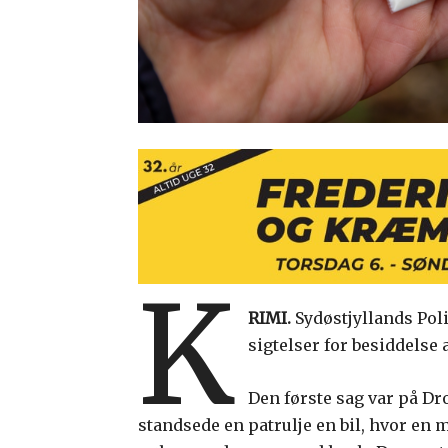
K
RIMI.
Sydøstjyllands Poli
sigtelser for besiddelse 
Den første sag var på D
standsede en patrulje en bil, hvor en m