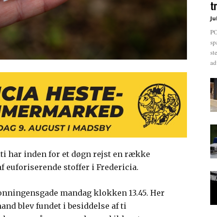
t
Ju
PO
sp
st
ad
ti har inden for et døgn rejst en række
af euforiserende stoffer i Fredericia.
ronningensgade mandag klokken 13.45. Her
and blev fundet i besiddelse af ti