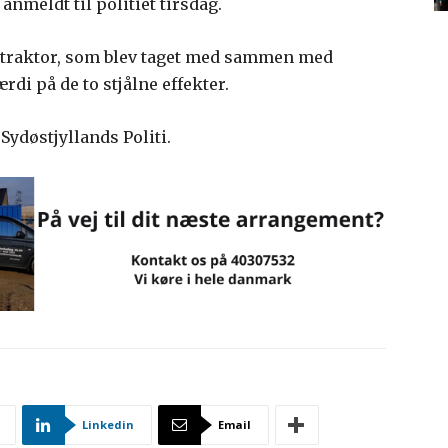
anmeldt til politiet tirsdag.
etraktor, som blev taget med sammen med
ærdi på de to stjålne effekter.
Sydøstjyllands Politi.
Linkedin
Email