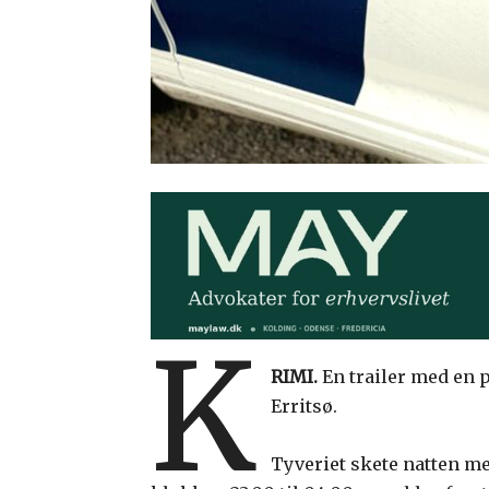
K
RIMI.
En trailer med en p
Erritsø.
Tyveriet skete natten m