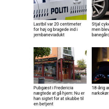
Lastbil var 20 centimeter
Stjal cyke
for høj og bragede ind i
men blev
jernbaneviadukt
banegård
Pubgæst i Fredericia
18-årig a
nægtede at gå hjem: Nu er
narkokør
han sigtet for at skubbe til
en betjent