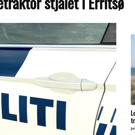
raktor stjålet i Erritsø
L
t
Ju