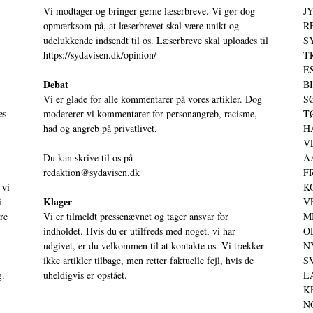
Vi modtager og bringer gerne læserbreve. Vi gør dog
JY
opmærksom på, at læserbrevet skal være unikt og
RE
udelukkende indsendt til os. Læserbreve skal uploades til
S
https://sydavisen.dk/opinion/
T
ES
Debat
BI
Vi er glade for alle kommentarer på vores artikler. Dog
SØ
es
modererer vi kommentarer for personangreb, racisme,
TØ
had og angreb på privatlivet.
HA
VE
Du kan skrive til os på
AA
redaktion@sydavisen.dk
FR
 vi
KO
Klager
i
VE
ere
Vi er tilmeldt pressenævnet og tager ansvar for
MI
indholdet. Hvis du er utilfreds med noget, vi har
OD
udgivet, er du velkommen til at kontakte os. Vi trækker
NY
ikke artikler tilbage, men retter faktuelle fejl, hvis de
SV
g.
uheldigvis er opstået.
LA
KE
NO