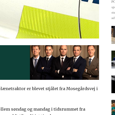
PO
sp
st
ad
lænetraktor er blevet stjålet fra Mosegårdsvej i
ellem søndag og mandag i tidsrummet fra