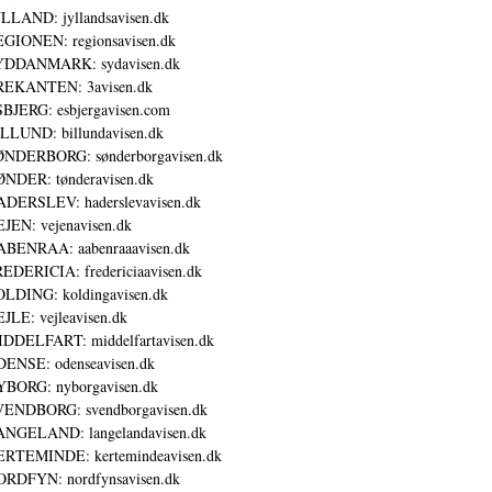
LLAND: jyllandsavisen.dk
GIONEN: regionsavisen.dk
YDDANMARK: sydavisen.dk
REKANTEN: 3avisen.dk
BJERG: esbjergavisen.com
LLUND: billundavisen.dk
NDERBORG: sønderborgavisen.dk
NDER: tønderavisen.dk
DERSLEV: haderslevavisen.dk
JEN: vejenavisen.dk
BENRAA: aabenraaavisen.dk
EDERICIA: fredericiaavisen.dk
LDING: koldingavisen.dk
JLE: vejleavisen.dk
DDELFART: middelfartavisen.dk
ENSE: odenseavisen.dk
BORG: nyborgavisen.dk
ENDBORG: svendborgavisen.dk
NGELAND: langelandavisen.dk
RTEMINDE: kertemindeavisen.dk
RDFYN: nordfynsavisen.dk