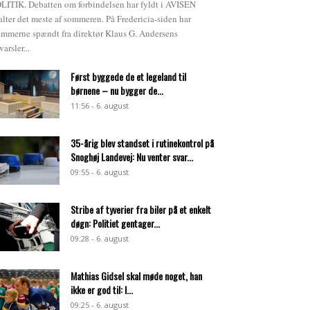
LITIK. Debatten om forbindelsen har fyldt i AVISEN
alter det meste af sommeren. På Fredericia-siden har
emmerne spændt fra direktør Klaus G. Andersens
varsler...
Først byggede de et legeland til
børnene – nu bygger de...
11:56 - 6. august
35-årig blev standset i rutinekontrol på
Snoghøj Landevej: Nu venter svar...
09:55 - 6. august
Stribe af tyverier fra biler på et enkelt
døgn: Politiet gentager...
09:28 - 6. august
Mathias Gidsel skal møde noget, han
ikke er god til: I...
09:25 - 6. august