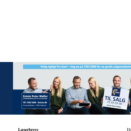
Læserbreve
D