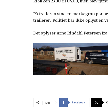
klokken 23.00 til 04.00, men blev først 
På traileren stod en mørkegrøn plæn
traileren. Politiet har ikke oplyst en v
Det oplyser Arno Rindahl Petersen fra 
Facebook
X
Del