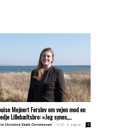
ouise Mejnert Ferslev om vejen mod en
redje Lillebæltsbro: »Jeg synes,...
lie Christine Skøtt Christensen
-
12:32 - 6. august
0