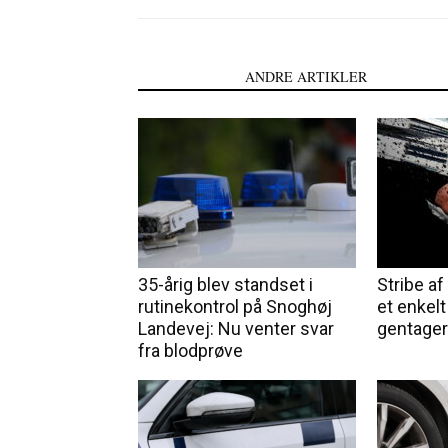
LÆS OGSÅ
ANDRE ARTIKLER
35-årig blev standset i
Stribe af 
rutinekontrol på Snoghøj
et enkelt
Landevej: Nu venter svar
gentager
fra blodprøve