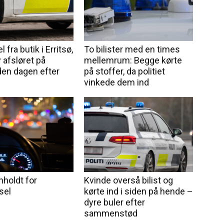
l fra butik i Erritsø,
To bilister med en times
 afsløret på
mellemrum: Begge kørte
en dagen efter
på stoffer, da politiet
vinkede dem ind
nholdt for
Kvinde overså bilist og
sel
kørte ind i siden på hende –
dyre buler efter
sammenstød