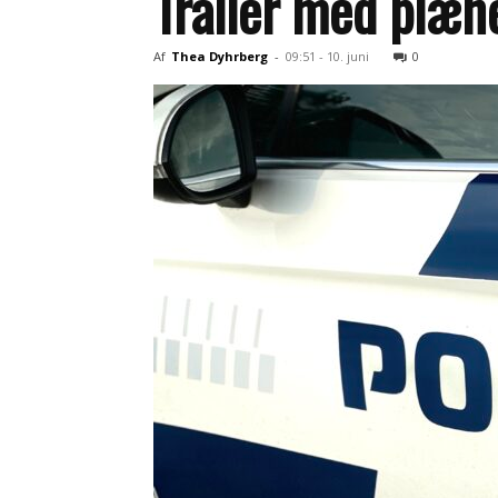
Trailer med plænet
Af
Thea Dyhrberg
-
09:51 - 10. juni
0