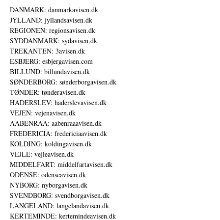
DANMARK: danmarkavisen.dk
JYLLAND: jyllandsavisen.dk
REGIONEN: regionsavisen.dk
SYDDANMARK: sydavisen.dk
TREKANTEN: 3avisen.dk
ESBJERG: esbjergavisen.com
BILLUND: billundavisen.dk
SØNDERBORG: sønderborgavisen.dk
TØNDER: tønderavisen.dk
HADERSLEV: haderslevavisen.dk
VEJEN: vejenavisen.dk
AABENRAA: aabenraaavisen.dk
FREDERICIA: fredericiaavisen.dk
KOLDING: koldingavisen.dk
VEJLE: vejleavisen.dk
MIDDELFART: middelfartavisen.dk
ODENSE: odenseavisen.dk
NYBORG: nyborgavisen.dk
SVENDBORG: svendborgavisen.dk
LANGELAND: langelandavisen.dk
KERTEMINDE: kertemindeavisen.dk