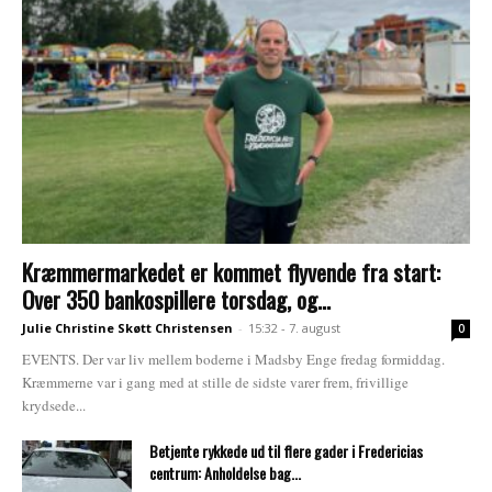
Kræmmermarkedet er kommet flyvende fra start:
Over 350 bankospillere torsdag, og...
Julie Christine Skøtt Christensen
-
15:32 - 7. august
0
EVENTS. Der var liv mellem boderne i Madsby Enge fredag formiddag.
Kræmmerne var i gang med at stille de sidste varer frem, frivillige
krydsede...
Betjente rykkede ud til flere gader i Fredericias
centrum: Anholdelse bag...