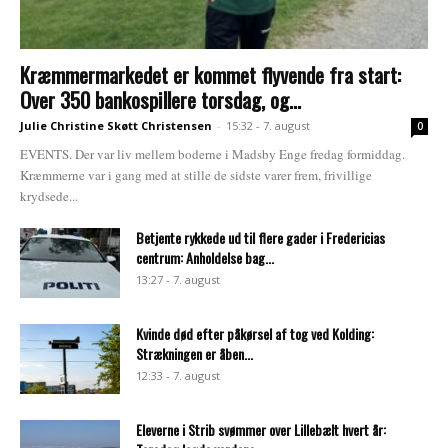
Kræmmermarkedet er kommet flyvende fra start:
Over 350 bankospillere torsdag, og...
Julie Christine Skøtt Christensen
-
15:32 - 7. august
0
EVENTS. Der var liv mellem boderne i Madsby Enge fredag formiddag.
Kræmmerne var i gang med at stille de sidste varer frem, frivillige
krydsede...
Betjente rykkede ud til flere gader i Fredericias
centrum: Anholdelse bag...
13:27 - 7. august
Kvinde død efter påkørsel af tog ved Kolding:
Strækningen er åben...
12:33 - 7. august
Eleverne i Strib svømmer over Lillebælt hvert år: