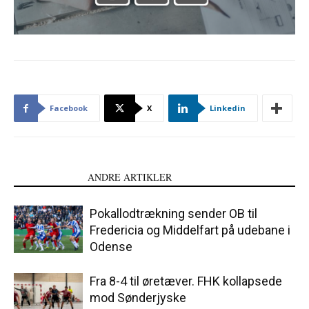
Facebook
X
Linkedin
LÆS OGSÅ
ANDRE ARTIKLER
Pokallodtrækning sender OB til
Fredericia og Middelfart på udebane i
Odense
Fra 8-4 til øretæver. FHK kollapsede
mod Sønderjyske