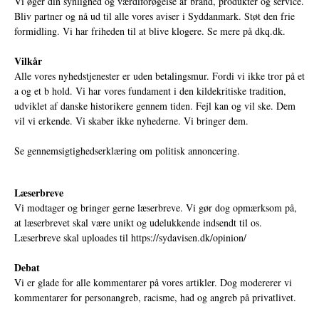
Vi øger din synlighed og værdiforøgelse af brand, produkter og service.
Bliv partner og nå ud til alle vores aviser i Syddanmark. Støt den frie
formidling. Vi har friheden til at blive klogere. Se mere på
dkq.dk.
Vilkår
Alle vores nyhedstjenester er uden betalingsmur. Fordi vi ikke tror på et
a og et b hold. Vi har vores fundament i den kildekritiske tradition,
udviklet af danske historikere gennem tiden. Fejl kan og vil ske. Dem
vil vi erkende. Vi skaber ikke nyhederne. Vi bringer dem.
Se gennemsigtighedserklæring om politisk annoncering.
Læserbreve
Vi modtager og bringer gerne læserbreve. Vi gør dog opmærksom på,
at læserbrevet skal være unikt og udelukkende indsendt til os.
Læserbreve skal uploades til
https://sydavisen.dk/opinion/
Debat
Vi er glade for alle kommentarer på vores artikler. Dog modererer vi
kommentarer for personangreb, racisme, had og angreb på privatlivet.