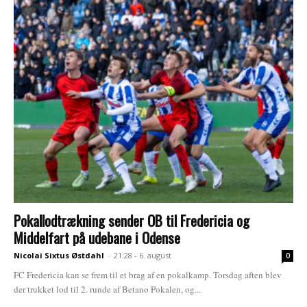
Pokallodtrækning sender OB til Fredericia og
Middelfart på udebane i Odense
Nicolai Sixtus Østdahl
-
21:28 - 6. august
0
FC Fredericia kan se frem til et brag af en pokalkamp. Torsdag aften blev
der trukket lod til 2. runde af Betano Pokalen, og...