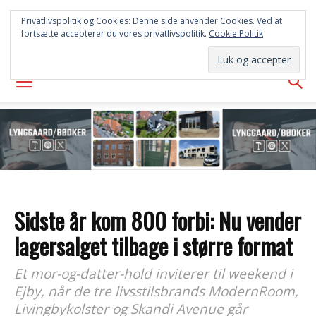
FREDERICIA
Privatlivspolitik og Cookies: Denne side anvender Cookies. Ved at
fortsætte accepterer du vores privatlivspolitik.
Cookie Politik
AVISEN
Sidste år kom 800 forbi: Nu vender
lagersalget tilbage i større format
Et mor-og-datter-hold inviterer til weekend i
Ejby, når de tre livsstilsbrands ModernRoom,
Livingbykolster og Skandi Avenue går