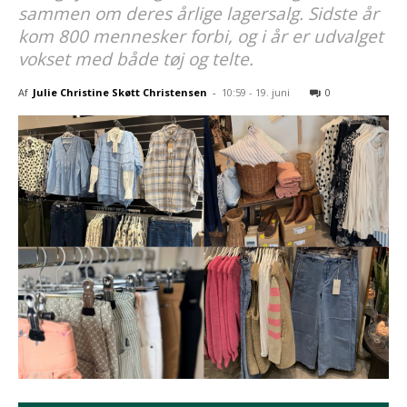
sammen om deres årlige lagersalg. Sidste år
kom 800 mennesker forbi, og i år er udvalget
vokset med både tøj og telte.
Af
Julie Christine Skøtt Christensen
-
10:59 - 19. juni
0