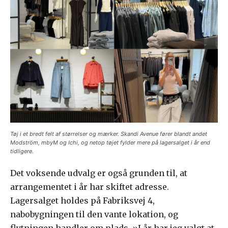
Tøj i et bredt felt af størrelser og mærker. Skandi Avenue fører blandt andet
Modström, mbyM og Ichi, og netop tøjet fylder mere på lagersalget i år end
tidligere.
Det voksende udvalg er også grunden til, at
arrangementet i år har skiftet adresse.
Lagersalget holdes på Fabriksvej 4,
nabobygningen til den vante lokation, og
flytningen handler om plads. »I år har jeg valgt at