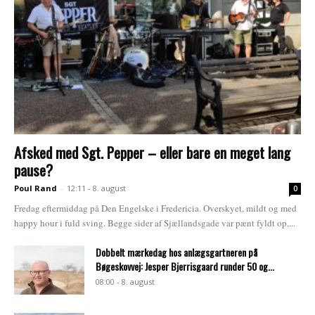
Afsked med Sgt. Pepper – eller bare en meget lang
pause?
Poul Rand
-
12:11 - 8. august
0
Fredag eftermiddag på Den Engelske i Fredericia. Overskyet, mildt og med
happy hour i fuld sving. Begge sider af Sjællandsgade var pænt fyldt op,...
Dobbelt mærkedag hos anlægsgartneren på
Bøgeskovvej: Jesper Bjerrisgaard runder 50 og...
08:00 - 8. august