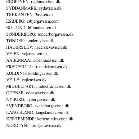
REGIONEN: regionsavisen.dk
SYDDANMARK: sydavisen.dk
TREKANTEN: 3avisen.dk
ESBJERG: esbjergavisen.com
BILLUND: billundavisen.dk
SØNDERBORG: sønderborgavisen.dk
TØNDER: tønderavisen.dk
HADERSLEV: haderslevavisen.dk
VEJEN: vejenavisen.dk
AABENRAA: aabenraaavisen.dk
FREDERICIA: fredericiaavisen.dk
KOLDING: koldingavisen.dk
VEJLE: vejleavisen.dk
MIDDELFART: middelfartavisen.dk
ODENSE: odenseavisen.dk
NYBORG: nyborgavisen.dk
SVENDBORG: svendborgavisen.dk
LANGELAND: langelandavisen.dk
KERTEMINDE: kertemindeavisen.dk
NORDFYN: nordfynsavisen.dk